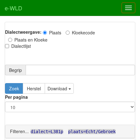
e-WLD
Dialectweergave:
Plaats
Kloekecode
Plaats en Kloeke
Dialectlijst
Begrip
Zoek
Herstel
Download
Per pagina
Filteren...
dialect=L381p
plaats=Echt/Gebroek