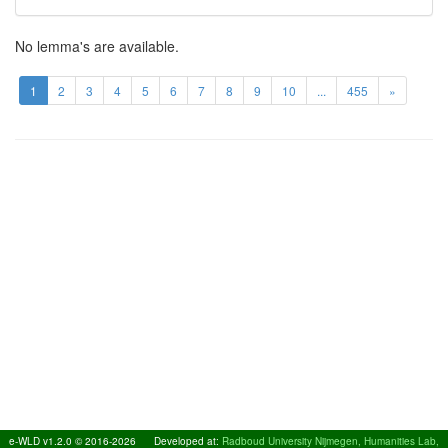
No lemma's are available.
1
2
3
4
5
6
7
8
9
10
...
455
»
e-WLD v1.2.0 © 2016-2026
Developed at:
Radboud University Nijmegen, Humanities Lab,