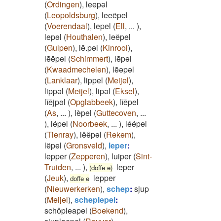
(
Ordingen
)
,
leepəl
(
Leopoldsburg
)
,
leeëpel
(
Voerendaal
)
,
lepel
(
Ell
,
...
)
,
lepəl
(
Houthalen
)
,
leëpel
(
Gulpen
)
,
lē.pəl
(
Kinrooi
)
,
lēēpel
(
Schimmert
)
,
lēpəl
(
Kwaadmechelen
)
,
lēəpəl
(
Lanklaar
)
,
lippel
(
Meijel
)
,
lippəl
(
Meijel
)
,
lipəl
(
Eksel
)
,
līējpəl
(
Opglabbeek
)
,
līēpel
(
As
,
...
)
,
lèpel
(
Guttecoven
,
...
)
,
lépel
(
Noorbeek
,
...
)
,
léépel
(
Tienray
)
,
lêêpəl
(
Rekem
)
,
lëpel
(
Gronsveld
)
,
leper
:
lepper
(
Zepperen
)
,
luiper
(
Sint-
Truiden
,
...
)
,
leper
(doffe e)
(
Jeuk
)
,
lepper
doffe e
(
Nieuwerkerken
)
,
schep
:
sjup
(
Meijel
)
,
scheplepel
:
schôpleapel
(
Boekend
)
,