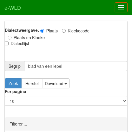
e-WLD
Dialectweergave:
Plaats
Kloekecode
Plaats en Kloeke
Dialectlijst
Begrip
Zoek
Herstel
Download
Per pagina
Filteren...