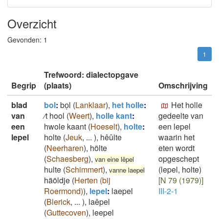
Overzicht
Gevonden:
1
1
Trefwoord: dialectopgave
Begrip
(plaats)
Omschrijving
blad
bol
:
boͅl
(
Lanklaar
)
,
het holle
:
Het holle
van
⁄t hool
(
Weert
)
,
holle kant
:
gedeelte van
een
hwole kaant
(
Hoeselt
)
,
holte
:
een lepel
lepel
holte
(
Jeuk
,
...
)
,
hêûlte
waarin het
(
Neerharen
)
,
hölte
eten wordt
(
Schaesberg
)
,
opgeschept
van eine lêpel
hulte
(
Schimmert
)
,
(lepel, holte)
vanne laepel
häöldje
(
Herten (bij
[N 79 (1979)]
Roermond)
)
,
lepel
:
laepel
III-2-1
(
Blerick
,
...
)
,
laêpel
(
Guttecoven
)
,
leepel