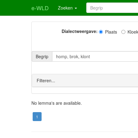
e-WLD
Zoeken
Dialectweergave:
Plaats
Kloe
Begrip
Filteren...
No lemma's are available.
1