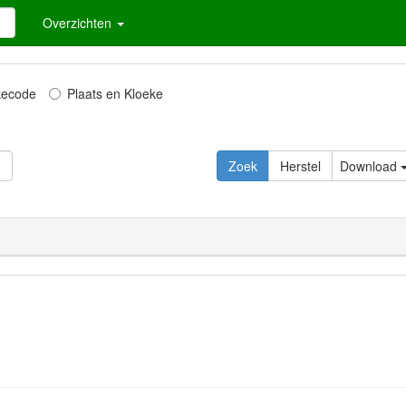
Overzichten
kecode
Plaats en Kloeke
Zoek
Herstel
Download