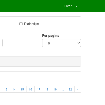
Over...
Dialectlijst
Per pagina
13
14
15
16
17
18
19
...
82
»