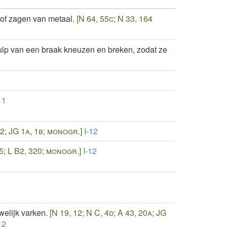
 of zagen van metaal.
[N 64, 55c; N 33, 164
ulp van een braak kneuzen en breken, zodat ze
11
 22; JG 1a, 1b; monogr.]
I-12
 5; L B2, 320; monogr.]
I-12
welijk varken.
[N 19, 12; N C, 4d; A 43, 20a; JG
12