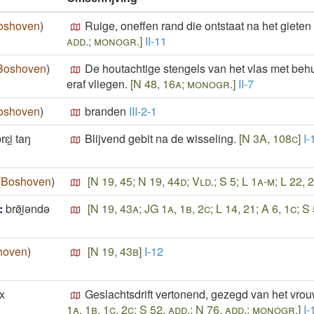
oshoven
)
Ruige, oneffen rand die ontstaat na het gieten
add.; monogr.]
II-11
Boshoven
)
De houtachtige stengels van het vlas met beh
eraf vliegen.
[N 48, 16a; monogr.]
II-7
oshoven
)
branden
III-2-1
rɛi̯ taŋ
Blijvend gebit na de wisseling.
[N 3A, 108c]
I-
(
Boshoven
)
[N 19, 45; N 19, 44d; Vld.; S 5; L 1a-m; L 22,
:
brø̄i̯ǝndǝ
[N 19, 43a; JG 1a, 1b, 2c; L 14, 21; A 6, 1c; S
hoven
)
[N 19, 43b]
I-12
ex
Geslachtsdrift vertonend, gezegd van het vrou
1a, 1b, 1c, 2c; S 52, add.; N 76, add.; monogr.]
I-