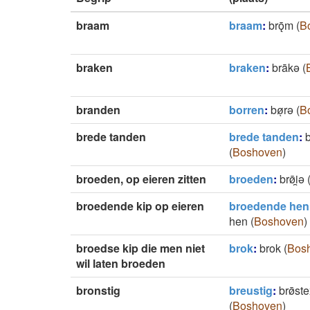
braam
braam
:
brǭm
(
B
braken
braken
:
brākǝ
(
branden
borren
:
bøͅrə
(
B
brede tanden
brede tanden
:
b
(
Boshoven
)
broeden, op eieren zitten
broeden
:
brø̄i̯ǝ
broedende kip op eieren
broedende hen
hen
(
Boshoven
)
broedse kip die men niet
brok
:
brok
(
Bos
wil laten broeden
bronstig
breustig
:
brø̄st
(
Boshoven
)