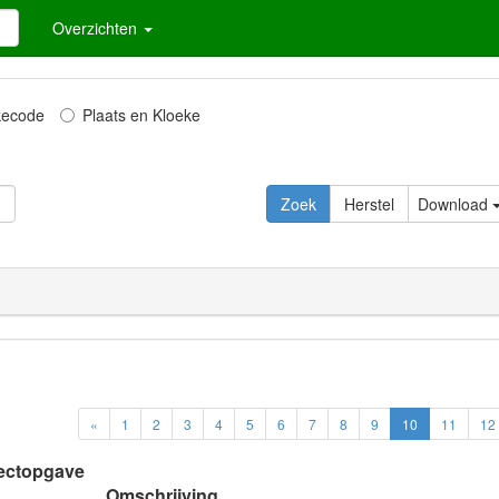
Overzichten
kecode
Plaats en Kloeke
Zoek
Herstel
Download
«
1
2
3
4
5
6
7
8
9
10
11
12
lectopgave
Omschrijving