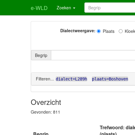
e-WLD
Zoeken
Dialectweergave:
Plaats
Kloe
Begrip
Filteren...
dialect=L289h
plaats=Boshoven
Overzicht
Gevonden:
811
Trefwoord: dia
Begrip
(plaats)