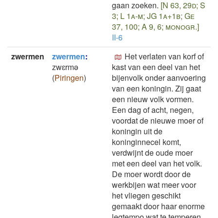
gaan zoeken.
[N 63, 29d; S
3; L 1a-m; JG 1a+1b; Ge
37, 100; A 9, 6; monogr.]
II-6
zwermen
zwermen
:
Het verlaten van korf of
zwɛrmǝ
kast van een deel van het
(
Piringen
)
bijenvolk onder aanvoering
van een koningin. Zij gaat
een nieuw volk vormen.
Een dag of acht, negen,
voordat de nieuwe moer of
koningin uit de
koninginnecel komt,
verdwijnt de oude moer
met een deel van het volk.
De moer wordt door de
werkbijen wat meer voor
het vliegen geschikt
gemaakt door haar enorme
legtempo wat te temperen.