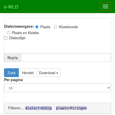
e-WLD
Dialectweergave:
Plaats
Kloekecode
Plaats en Kloeke
Dialectlijst
Begrip
Zoek
Herstel
Download
Per pagina
Filteren...
dialect=Q161p
plaats=Piringen