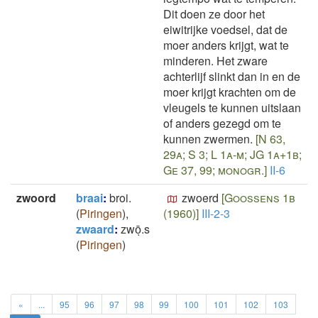
Dit doen ze door het
eiwitrijke voedsel, dat de
moer anders krijgt, wat te
minderen. Het zware
achterlijf slinkt dan in en de
moer krijgt krachten om de
vleugels te kunnen uitslaan
of anders gezegd om te
kunnen zwermen.
[N 63,
29a; S 3; L 1a-m; JG 1a+1b;
Ge 37, 99; monogr.]
II-6
zwoord
braai
:
broi.
zwoerd
[Goossens 1b
(
Piringen
)
,
(1960)]
III-2-3
zwaard
:
zwōͅ.s
(
Piringen
)
«
...
95
96
97
98
99
100
101
102
103