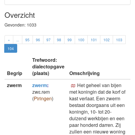
Overzicht
Gevonden:
1033
«
...
95
96
97
98
99
100
101
102
103
104
Trefwoord:
dialectopgave
Begrip
(plaats)
Omschrijving
zwerm
zwerm
:
Het geheel van bijen
zwɛ.rǝm
met koningin dat de korf of
(
Piringen
)
kast verlaat. Een zwerm
bestaat doorgaans uit een
koningin, 10- tot 20-
duizend werkbijen en een
paar honderd darren. Zij
zullen een nieuwe woning