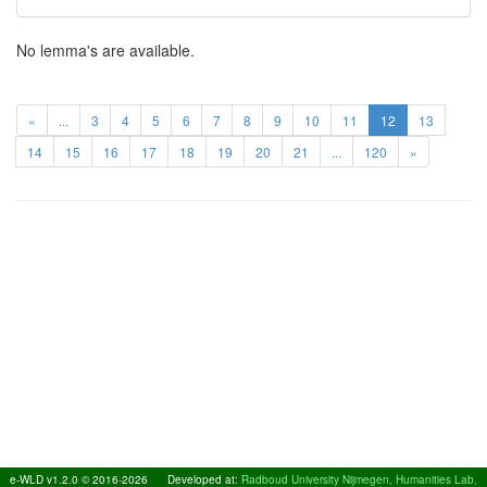
No lemma's are available.
«
...
3
4
5
6
7
8
9
10
11
12
13
14
15
16
17
18
19
20
21
...
120
»
e-WLD v1.2.0 © 2016-2026
Developed at:
Radboud University Nijmegen, Humanities Lab,