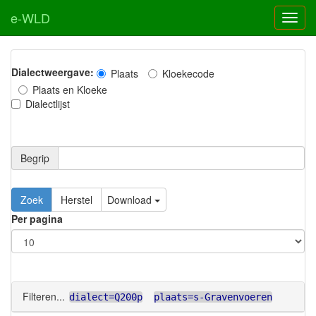
e-WLD
Dialectweergave:
Plaats
Kloekecode
Plaats en Kloeke
Dialectlijst
Begrip
Zoek
Herstel
Download
Per pagina
Filteren...
dialect=Q200p
plaats=s-Gravenvoeren