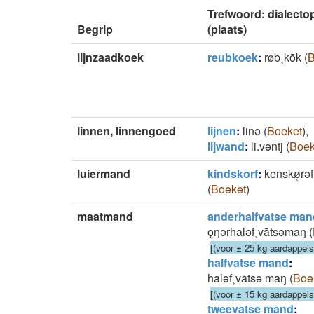
Trefwoord: dialect
Begrip
(plaats)
lijnzaadkoek
reubkoek
:
røb˱kōk
(
B
linnen, linnengoed
lijnen
:
linǝ
(
Boeket
)
,
lijwand
:
li.vǝntj
(
Boek
luiermand
kindskorf
:
kenskø̜rǝf
(
Boeket
)
maatmand
anderhalfvatse man
ǫŋǝrhalǝf˲vātsǝmaŋ
(
[(voor ± 25 kg aardappels
halfvatse mand
:
halǝf˲vātsǝ maŋ
(
Boe
[(voor ± 15 kg aardappels
tweevatse mand
: