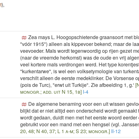
t
)
,
Zea mays L. Hoogopschietende graansoort met bloe
"vóór 1915") alleen als kippevoer bekend; maar de la
veevoeder. Maïs wordt tegenwoordig op rijen gezet m
(naar de vreemde herkomst) was de oude en vrij alg
veel kortere maïs verdrongen werd. Het type korentjestar
''kurkentarwe'', is wel een volksetymologie van turke
verschilt alleen de eerste medeklinker. De Vorsense op
(pois de Turc), "erwt uit Turkije". Zie afbeelding 1, g.'
[N
monogr.; add. uit N 15, 1b]
I-4
De algemene benaming voor een uit wissen gevloch
blijkt dat er niet altijd een onderscheid wordt gemaak
wordt gedaan, duidt men met het eerste woord eerder
gebruikt voor een mand met een hengsel (vgl. Janssens,
20, 48; N 40, 37; L 1 a-m; S 23; monogr.]
II-12