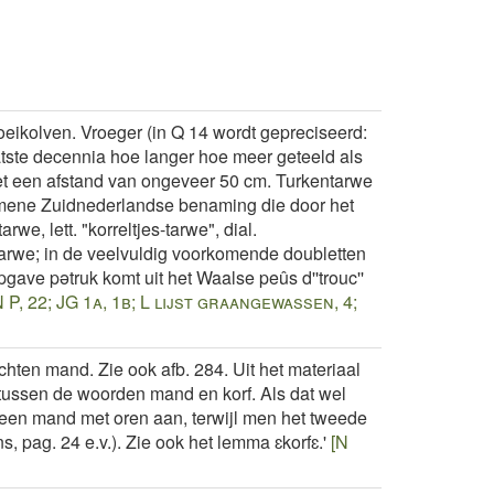
ikolven. Vroeger (in Q 14 wordt gepreciseerd:
atste decennia hoe langer hoe meer geteeld als
et een afstand van ongeveer 50 cm. Turkentarwe
emene Zuidnederlandse benaming die door het
we, lett. "korreltjes-tarwe", dial.
ntarwe; in de veelvuldig voorkomende doubletten
gave pǝtruk komt uit het Waalse peûs d''trouc''
 P, 22; JG 1a, 1b; L lijst graangewassen, 4;
ten mand. Zie ook afb. 284. Uit het materiaal
t tussen de woorden mand en korf. Als dat wel
 een mand met oren aan, terwijl men het tweede
 pag. 24 e.v.). Zie ook het lemma ɛkorfɛ.'
[N