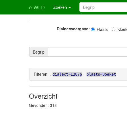
e-WLD
Zoeken
Dialectweergave:
Plaats
Kloe
Begrip
Filteren...
dialect=L287p
plaats=Boeket
Overzicht
Gevonden:
318