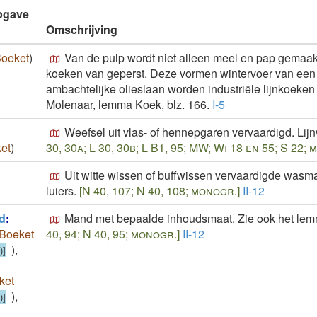
opgave
Omschrijving
oeket
)
Van de pulp wordt niet alleen meel en pap gemaak
koeken van geperst. Deze vormen wintervoer van een g
ambachtelijke olieslaan worden industriële lijnkoeken a
Molenaar, lemma Koek, blz. 166.
I-5
Weefsel uit vlas- of hennepgaren vervaardigd. Lij
et
)
30, 30a; L 30, 30b; L B1, 95; MW; Wi 18 en 55; S 22;
Uit witte wissen of buffwissen vervaardigde wasm
luiers.
[N 40, 107; N 40, 108; monogr.]
II-12
d
:
Mand met bepaalde inhoudsmaat. Zie ook het lemma 
Boeket
40, 94; N 40, 95; monogr.]
II-12
)
,
)]
ket
)
,
)]