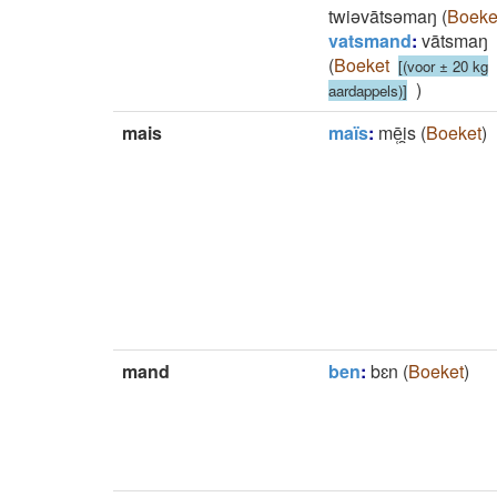
twiǝvātsǝmaŋ
(
Boeke
vatsmand
:
vātsmaŋ
(
Boeket
[(voor ± 20 kg
)
aardappels)]
mais
maïs
:
mē̜i̯s
(
Boeket
)
mand
ben
:
bɛn
(
Boeket
)