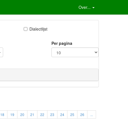
Over...
Dialectlijst
Per pagina
18
19
20
21
22
23
24
25
26
...