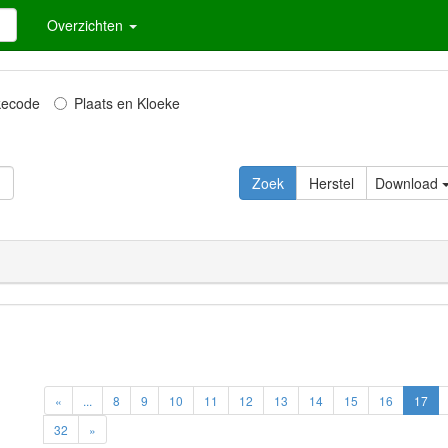
Overzichten
kecode
Plaats en Kloeke
Zoek
Herstel
Download
«
...
8
9
10
11
12
13
14
15
16
17
32
»