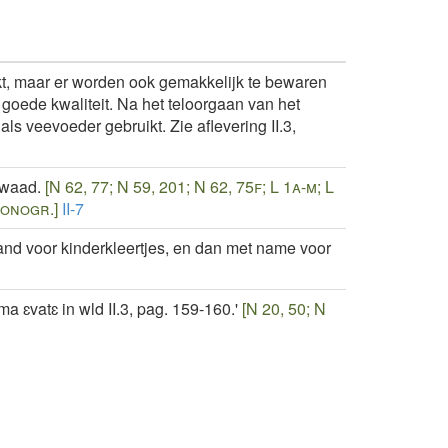
t, maar er worden ook gemakkelijk te bewaren
oede kwaliteit. Na het teloorgaan van het
ls veevoeder gebruikt. Zie aflevering II.3,
nwaad.
[N 62, 77; N 59, 201; N 62, 75f; L 1a-m; L
 monogr.]
II-7
and voor kinderkleertjes, en dan met name voor
ɛvatɛ in wld II.3, pag. 159-160.'
[N 20, 50; N