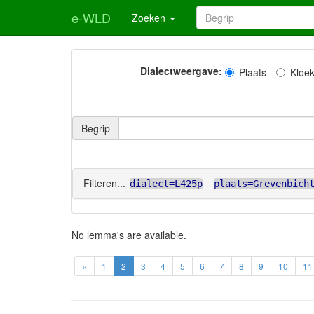
e-WLD
Zoeken
Dialectweergave:
Plaats
Kloe
Begrip
Filteren...
dialect=L425p
plaats=Grevenbich
No lemma's are available.
«
1
2
3
4
5
6
7
8
9
10
11