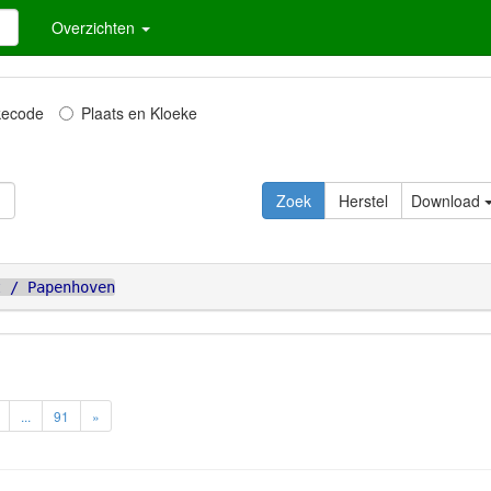
Overzichten
kecode
Plaats en Kloeke
Zoek
Herstel
Download
t / Papenhoven
...
91
»