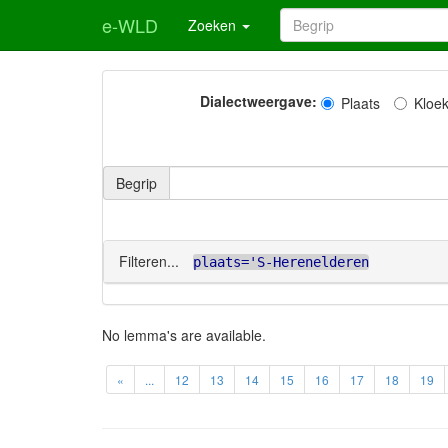
e-WLD
Zoeken
Dialectweergave:
Plaats
Kloe
Begrip
Filteren...
plaats='S-Herenelderen
No lemma's are available.
«
...
12
13
14
15
16
17
18
19