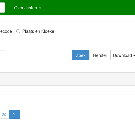
Overzichten
kecode
Plaats en Kloeke
Zoek
Herstel
Download
20
21