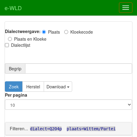
e-WLD
Dialectweergave:
Plaats
Kloekecode
Plaats en Kloeke
Dialectlijst
Begrip
Zoek
Herstel
Download
Per pagina
Filteren...
dialect=Q204p
plaats=Wittem/Partei