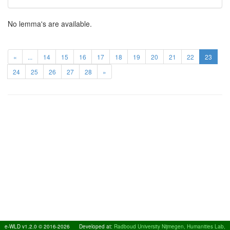
No lemma's are available.
«
...
14
15
16
17
18
19
20
21
22
23
24
25
26
27
28
»
e-WLD v1.2.0 © 2016-2026
Developed at:
Radboud University Nijmegen, Humanities Lab,