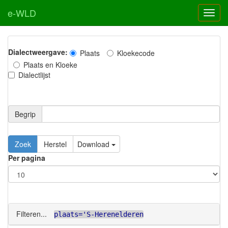
e-WLD
Dialectweergave:
Plaats
Kloekecode
Plaats en Kloeke
Dialectlijst
Begrip
Zoek
Herstel
Download
Per pagina
Filteren...
plaats='S-Herenelderen