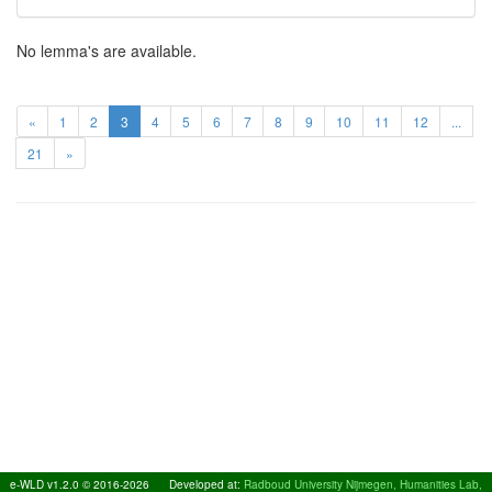
No lemma's are available.
«
1
2
3
4
5
6
7
8
9
10
11
12
...
21
»
e-WLD v1.2.0 © 2016-2026
Developed at:
Radboud University Nijmegen, Humanities Lab,