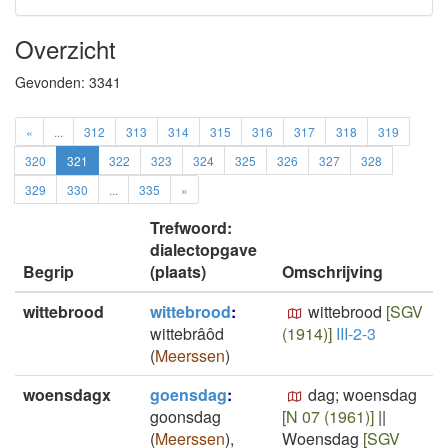
Overzicht
Gevonden:
3341
«
...
312
313
314
315
316
317
318
319
320
321
322
323
324
325
326
327
328
329
330
...
335
»
Trefwoord:
dialectopgave
Begrip
(plaats)
Omschrijving
wittebrood
wittebrood
:
wittebrood
[SGV
wittebrâôd
(1914)]
III-2-3
(
Meerssen
)
woensdagx
goensdag
:
dag; woensdag
goonsdag
[N 07 (1961)]
||
(
Meerssen
)
,
Woensdag
[SGV