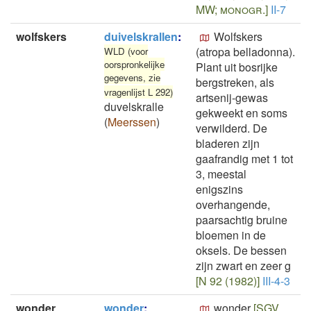
MW; monogr.]
II-7
wolfskers
duivelskrallen
:
Wolfskers
(atropa belladonna).
WLD (voor
oorspronkelijke
Plant uit bosrijke
gegevens, zie
bergstreken, als
vragenlijst L 292)
artsenij-gewas
duvelskralle
gekweekt en soms
(
Meerssen
)
verwilderd. De
bladeren zijn
gaafrandig met 1 tot
3, meestal
enigszins
overhangende,
paarsachtig bruine
bloemen in de
oksels. De bessen
zijn zwart en zeer g
[N 92 (1982)]
III-4-3
wonder
wonder
:
wonder
[SGV