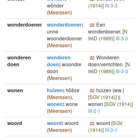
wônder
(1914)]
III-3-3
(
Meerssen
)
wonderdoener
wonderdoener
:
Een
unne
wonderdoener.
[N
woonderdooner
96D (1989)]
III-3-3
(
Meerssen
)
wonderen
wonderen
Wonderen
doen
doen
:
woondre
doen/verrichten.
[N
doon
96D (1989)]
III-3-3
(
Meerssen
)
wonen
huizen
:
hŏĕze
huizen (ww.)
(
Meerssen
)
,
[SGV (1914)]
||
wonen
:
wone
wonen
[SGV (1914)]
(
Meerssen
)
III-2-1
woord
woord
:
woord
woord
[SGV
(
Meerssen
)
(1914)]
III-3-1