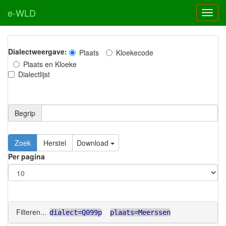
e-WLD
Dialectweergave:
Plaats
Kloekecode
Plaats en Kloeke
Dialectlijst
Begrip
Zoek
Herstel
Download
Per pagina
Filteren...
dialect=Q099p
plaats=Meerssen