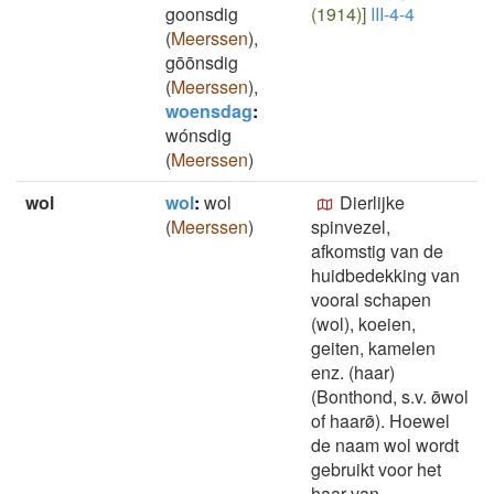
goonsdig
(1914)]
III-4-4
(
Meerssen
)
,
gōōnsdig
(
Meerssen
)
,
woensdag
:
wónsdig
(
Meerssen
)
wol
wol
:
wol
Dierlijke
(
Meerssen
)
spinvezel,
afkomstig van de
huidbedekking van
vooral schapen
(wol), koeien,
geiten, kamelen
enz. (haar)
(Bonthond, s.v. ø̄wol
of haarø̄). Hoewel
de naam wol wordt
gebruikt voor het
haar van