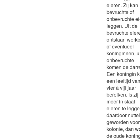
eieren. Zij kan
bevruchte of
onbevruchte ei
leggen. Uit de
bevruchte eier
ontstaan werkb
of eventueel
koninginnen, ui
onbevruchte
komen de darr
Een koningin 
een leeftijd va
vier à vijf jaar
bereiken. Is zij 
meer in staat
eieren te legg
daardoor nutte
geworden voor
kolonie, dan w
de oude konin