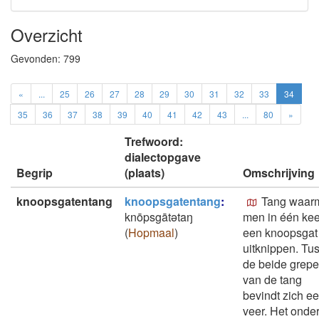
Overzicht
Gevonden:
799
«
...
25
26
27
28
29
30
31
32
33
34
35
36
37
38
39
40
41
42
43
...
80
»
Trefwoord:
dialectopgave
Begrip
(plaats)
Omschrijving
knoopsgatentang
knoopsgatentang
:
Tang waar
knōpsgātǝtaŋ
men in één kee
(
Hopmaal
)
een knoopsgat
uitknippen. Tu
de beide grep
van de tang
bevindt zich e
veer. Het onde