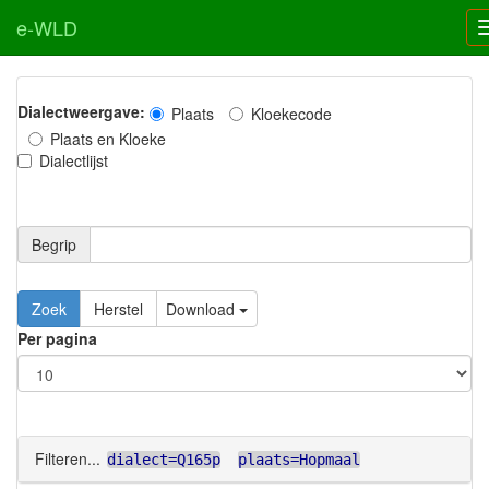
e-WLD
Dialectweergave:
Plaats
Kloekecode
Plaats en Kloeke
Dialectlijst
Begrip
Zoek
Herstel
Download
Per pagina
Filteren...
dialect=Q165p
plaats=Hopmaal