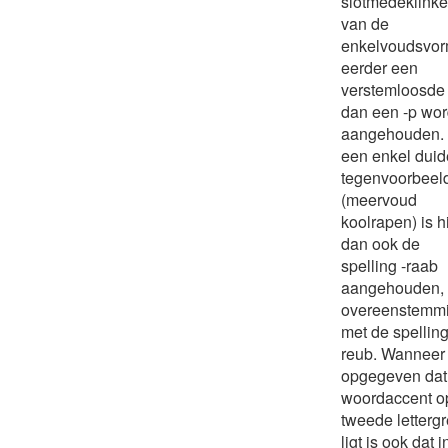
slotmedeklinke
van de
enkelvoudsvo
eerder een
verstemloosde 
dan een -p wo
aangehouden.
een enkel duide
tegenvoorbeel
(meervoud
koolrapen) is h
dan ook de
spelling -raab
aangehouden, 
overeenstemm
met de spelling
reub. Wanneer 
opgegeven dat
woordaccent o
tweede letterg
ligt is ook dat i