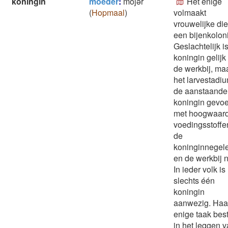
koningin
moeder
:
mojǝr
Het enige
(
Hopmaal
)
volmaakt
vrouwelijke die
een bijenkolon
Geslachtelijk i
koningin gelijk
de werkbij, maa
het larvestadiu
de aanstaande
koningin gevo
met hoogwaar
voedingsstoffe
de
koninginnegele
en de werkbij n
In ieder volk is
slechts één
koningin
aanwezig. Haa
enige taak bes
in het leggen 