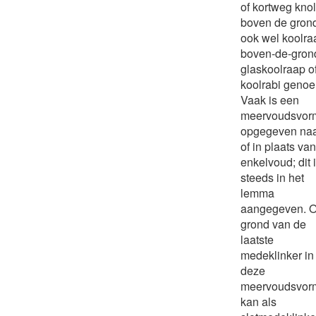
of kortweg knol;
boven de gron
ook wel koolra
boven-de-gron
glaskoolraap o
koolrabi geno
Vaak is een
meervoudsvor
opgegeven naa
of in plaats van
enkelvoud; dit 
steeds in het
lemma
aangegeven. 
grond van de
laatste
medeklinker in
deze
meervoudsvor
kan als