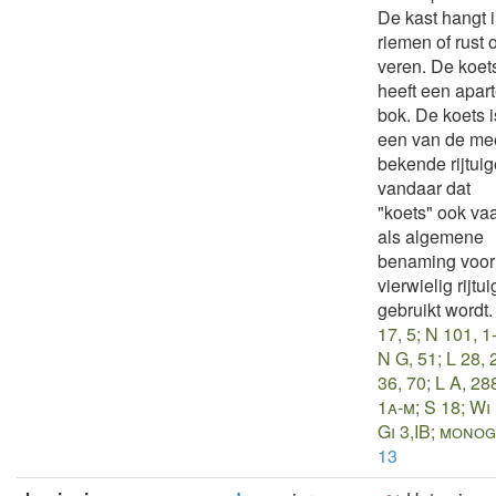
De kast hangt 
riemen of rust 
veren. De koet
heeft een apar
bok. De koets i
een van de me
bekende rijtuig
vandaar dat
"koets" ook va
als algemene
benaming voor
vierwielig rijtui
gebruikt wordt.
17, 5; N 101, 1
N G, 51; L 28, 
36, 70; L A, 28
1a-m; S 18; Wi 
Gi 3,IB; monog
13