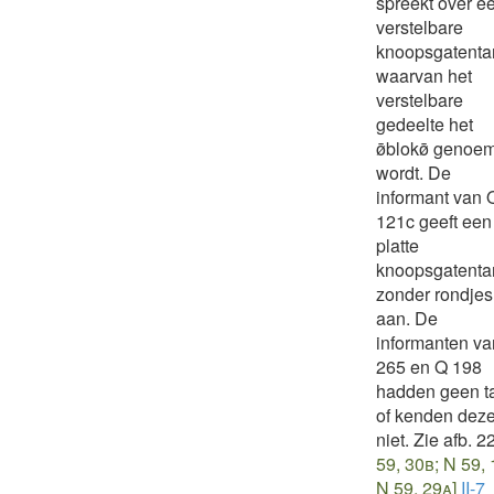
spreekt over e
verstelbare
knoopsgatenta
waarvan het
verstelbare
gedeelte het
ø̄blokø̄ genoe
wordt. De
informant van 
121c geeft een
platte
knoopsgatenta
zonder rondjes
aan. De
informanten va
265 en Q 198
hadden geen t
of kenden dez
niet. Zie afb. 22
59, 30b; N 59, 
N 59, 29a]
II-7