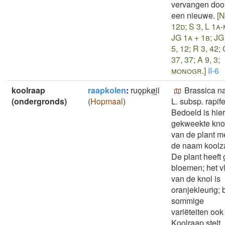
vervangen doo
een nieuwe.
[N
12d; S 3, L 1a-
JG 1a + 1b; JG
5, 12; R 3, 42;
37, 37; A 9, 3;
monogr.]
II-6
koolraap
raapkolen
:
ruǫpkø̜i̯l
Brassica n
(ondergronds)
(
Hopmaal
)
L. subsp. rapife
Bedoeld is hie
gekweekte kno
van de plant m
de naam koolz
De plant heeft 
bloemen; het v
van de knol is
oranjekleurig; b
sommige
variëteiten ook 
Koolraap stelt