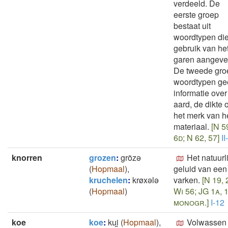
verdeeld. De
eerste groep
bestaat uit
woordtypen die
gebruik van he
garen aangeve
De tweede gro
woordtypen gee
informatie over
aard, de dikte o
het merk van h
materiaal.
[N 5
6d; N 62, 57]
II
knorren
grozen
:
grõzǝ
Het natuurl
(
Hopmaal
)
,
geluid van een
kruchelen
:
krøxǝlǝ
varken.
[N 19, 
(
Hopmaal
)
Wi 56; JG 1a, 1
monogr.]
I-12
koe
koe
:
kui̯
(
Hopmaal
)
,
Volwassen