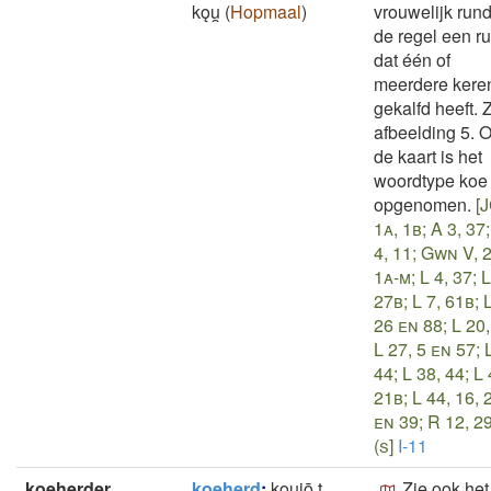
kǫu̯
(
Hopmaal
)
vrouwelijk rund
de regel een r
dat één of
meerdere kere
gekalfd heeft. 
afbeelding 5. 
de kaart is het
woordtype koe 
opgenomen.
[
1a, 1b; A 3, 37
4, 11; Gwn V, 2
1a-m; L 4, 37; L
27b; L 7, 61b; 
26 en 88; L 20,
L 27, 5 en 57; 
44; L 38, 44; L 
21b; L 44, 16, 
en 39; R 12, 2
(s]
I-11
koeherder
koeherd
:
kǫu̯jō.t
Zie ook het