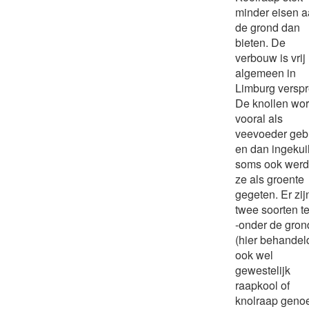
minder eisen 
de grond dan
bieten. De
verbouw is vrij
algemeen in
Limburg verspr
De knollen wo
vooral als
veevoeder gebr
en dan ingekui
soms ook wer
ze als groente
gegeten. Er zij
twee soorten te
-onder de gron
(hier behandeld
ook wel
gewestelijk
raapkool of
knolraap gen