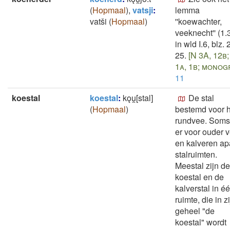
(
Hopmaal
)
,
vatsji
:
lemma
vatši
(
Hopmaal
)
''koewachter,
veeknecht'' (1.
in wld I.6, blz. 
25.
[N 3A, 12b;
1a, 1b; monogr
11
koestal
koestal
:
kǫu̯[stal]
De stal
(
Hopmaal
)
bestemd voor h
rundvee. Soms 
er voor ouder 
en kalveren ap
stalruimten.
Meestal zijn de
koestal en de
kalverstal in é
ruimte, die in z
geheel "de
koestal" wordt