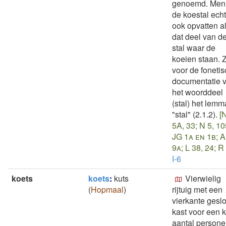
genoemd. Men
de koestal echt
ook opvatten a
dat deel van d
stal waar de
koeien staan. 
voor de foneti
documentatie 
het woorddeel
(stal) het lemm
"stal" (2.1.2).
[
5A, 33; N 5, 10
JG 1a en 1b; A
9a; L 38, 24; R 
I-6
koets
koets
:
kuts
Vierwielig
(
Hopmaal
)
rijtuig met een
vierkante gesl
kast voor een k
aantal persone