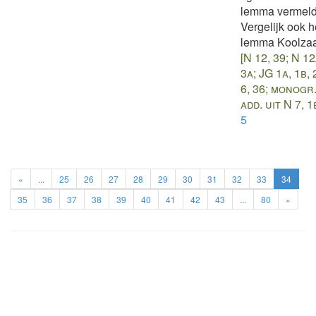
lemma vermeld
Vergelijk ook h
lemma Koolza
[N 12, 39; N 12
3a; JG 1a, 1b, 
6, 36; monogr.
add. uit N 7, 1
5
«
...
25
26
27
28
29
30
31
32
33
34
35
36
37
38
39
40
41
42
43
...
80
»