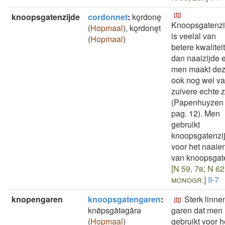
knoopsgatenzijde
cordonnet
:
kǫrdonę
Knoopsgatenzi
(
Hopmaal
)
,
kǫrdonęt
is veelal van
(
Hopmaal
)
betere kwaliteit
dan naaizijde 
men maakt de
ook nog wel v
zuivere echte z
(Papenhuyzen I
pag. 12). Men
gebruikt
knoopsgatenzi
voor het naaie
van knoopsgat
[N 59, 7b; N 62
monogr.]
II-7
knopengaren
knoopsgatengaren
:
Sterk linne
knø̄psgātǝgārǝ
garen dat men
(
Hopmaal
)
gebruikt voor h