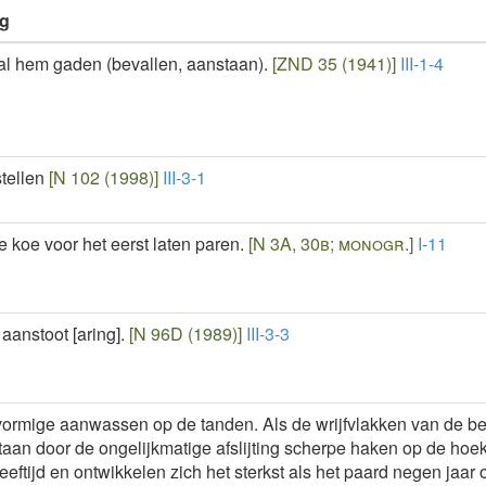
ng
al hem gaden (bevallen, aanstaan).
[ZND 35 (1941)]
III-1-4
tellen
[N 102 (1998)]
III-3-1
 koe voor het eerst laten paren.
[N 3A, 30b; monogr.]
I-11
 aanstoot [aring].
[N 96D (1989)]
III-3-3
ormige aanwassen op de tanden. Als de wrijfvlakken van de be
taan door de ongelijkmatige afslijting scherpe haken op de hoe
eeftijd en ontwikkelen zich het sterkst als het paard negen jaar o