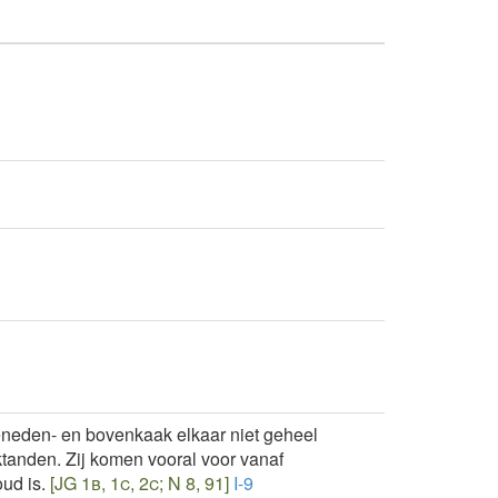
neden- en bovenkaak elkaar niet geheel
ktanden. Zij komen vooral voor vanaf
ud is.
[JG 1b, 1c, 2c; N 8, 91]
I-9