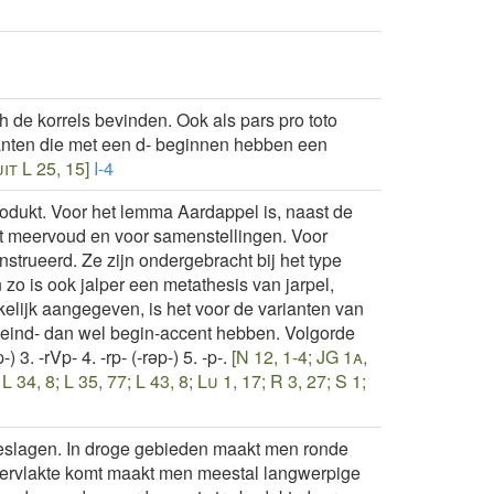
de korrels bevinden. Ook als pars pro toto
rianten die met een d- beginnen hebben een
it L 25, 15]
I-4
dukt. Voor het lemma Aardappel is, naast de
et meervoud en voor samenstellingen. Voor
onstrueerd. Ze zijn ondergebracht bij het type
 zo is ook jalper een metathesis van jarpel,
kkelijk aangegeven, is het voor de varianten van
e eind- dan wel begin-accent hebben. Volgorde
 3. -rVp- 4. -rp- (-rǝp-) 5. -p-.
[N 12, 1-4; JG 1a,
 L 34, 8; L 35, 77; L 43, 8; Lu 1, 17; R 3, 27; S 1;
eslagen. In droge gebieden maakt men ronde
ppervlakte komt maakt men meestal langwerpige