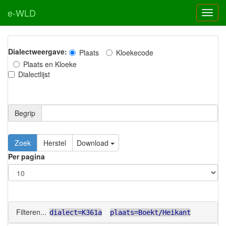
e-WLD
Dialectweergave:
Plaats
Kloekecode
Plaats en Kloeke
Dialectlijst
Begrip
Zoek
Herstel
Download
Per pagina
Filteren...
dialect=K361a
plaats=Boekt/Heikant