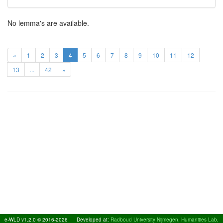
No lemma's are available.
«
1
2
3
4
5
6
7
8
9
10
11
12
13
...
42
»
e-WLD v1.2.0 © 2016-2026
Developed at:
Radboud University Nijmegen, Humanities Lab,