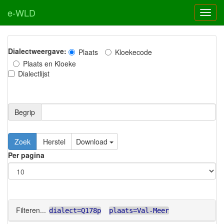
e-WLD
Dialectweergave:
Plaats
Kloekecode
Plaats en Kloeke
Dialectlijst
Begrip
Zoek
Herstel
Download
Per pagina
Filteren...
dialect=Q178p
plaats=Val-Meer