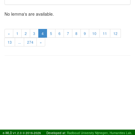
No lemma's are available.
«
1
2
3
4
5
6
7
8
9
10
11
12
13
...
274
»
e-WLD v1.2.0 © 2016-2026
Developed at:
Radboud University Nijmegen, Humanities Lab,