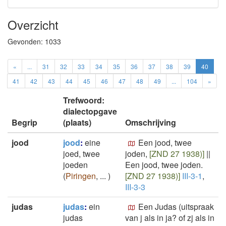
Overzicht
Gevonden:
1033
«
...
31
32
33
34
35
36
37
38
39
40
41
42
43
44
45
46
47
48
49
...
104
»
Trefwoord:
dialectopgave
Begrip
(plaats)
Omschrijving
jood
jood
:
eine
Een jood, twee
joed, twee
joden,
[ZND 27 1938)]
||
joeden
Een jood, twee joden.
(
Piringen
,
...
)
[ZND 27 1938)]
III-3-1
,
III-3-3
judas
judas
:
ein
Een Judas (uitspraak
judas
van j als in ja? of zj als in