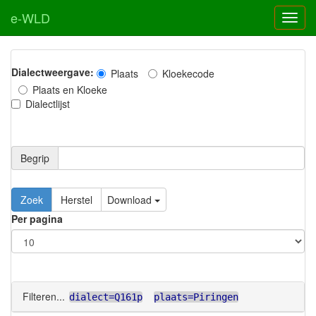
e-WLD
Dialectweergave:
Plaats
Kloekecode
Plaats en Kloeke
Dialectlijst
Begrip
Zoek
Herstel
Download
Per pagina
Filteren...
dialect=Q161p
plaats=Piringen