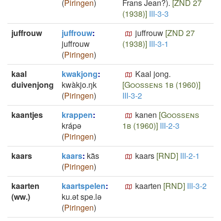
(
Piringen
)
Frans Jean?).
[ZND 27
(1938)]
III-3-3
juffrouw
juffrouw
:
juffrouw
[ZND 27
juffrouw
(1938)]
III-3-1
(
Piringen
)
kaal
kwakjong
:
Kaal jong.
duivenjong
kwàkjo.ŋk
[Goossens 1b (1960)]
(
Piringen
)
III-3-2
kaantjes
krappen
:
kanen
[Goossens
krápə
1b (1960)]
III-2-3
(
Piringen
)
kaars
kaars
:
ka͂s
kaars
[RND]
III-2-1
(
Piringen
)
kaarten
kaartspelen
:
kaarten
[RND]
III-3-2
(ww.)
ku.ət spe.lə
(
Piringen
)