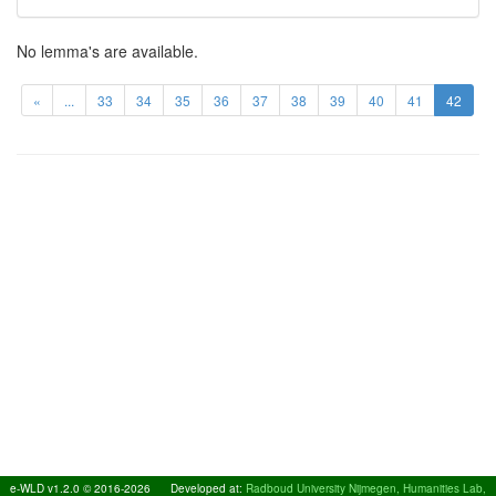
No lemma's are available.
«
...
33
34
35
36
37
38
39
40
41
42
e-WLD v1.2.0 © 2016-2026
Developed at:
Radboud University Nijmegen, Humanities Lab,