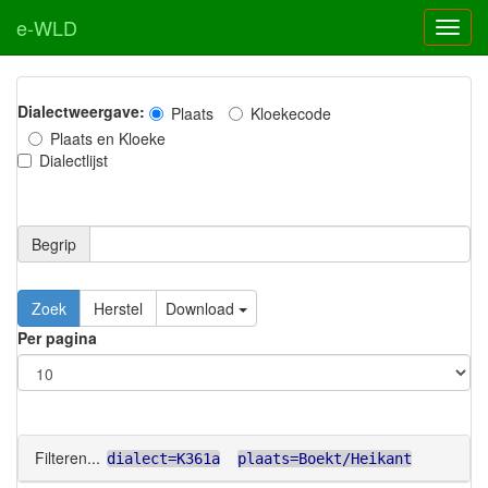
e-WLD
Dialectweergave:
Plaats
Kloekecode
Plaats en Kloeke
Dialectlijst
Begrip
Zoek
Herstel
Download
Per pagina
Filteren...
dialect=K361a
plaats=Boekt/Heikant