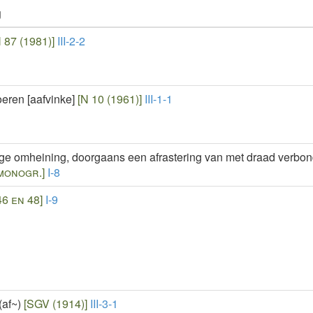
g
 87 (1981)]
III-2-2
loeren [aafvinke]
[N 10 (1961)]
III-1-1
ge omheining, doorgaans een afrastering van met draad verbon
 monogr.]
I-8
46 en 48]
I-9
(af~)
[SGV (1914)]
III-3-1