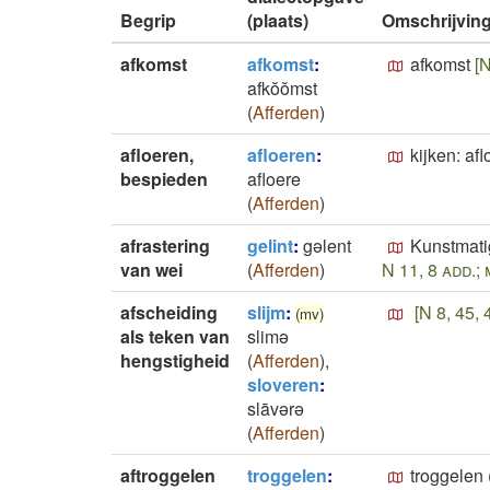
Begrip
(plaats)
Omschrijvin
afkomst
afkomst
:
afkomst
[N
afkŏŏmst
(
Afferden
)
afloeren,
afloeren
:
kijken: af
bespieden
afloere
(
Afferden
)
afrastering
gelint
:
gǝlent
Kunstmati
van wei
(
Afferden
)
N 11, 8 add.;
afscheiding
slijm
:
[N 8, 45, 
(mv)
als teken van
slimǝ
hengstigheid
(
Afferden
)
,
sloveren
:
slāvǝrǝ
(
Afferden
)
aftroggelen
troggelen
:
troggelen 