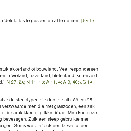
aardetuig los te gespen en af te nemen.
[JG 1b;
 stuk akkerland of bouwland. Veel respondenten
n tarweland, haverland, bietenland, korenveld
.'
[N 27, 2a; N 11, 1b; A 11, 4; A 3, 40; JG 1a,
lve de sleeptypen die door de afb. 89 t/m 95
ig verzwaarde men die met graszoden, een zak
n- of braamtakken of prikkeldraad. Men kon deze
eg bevestigen. Zulk een sleep gebruikte men
rengen. Soms werd er ook een tarwe- of een