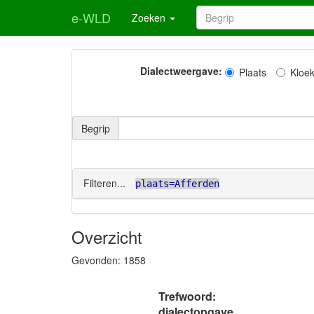
e-WLD
Zoeken
Dialectweergave:
Plaats
Kloe
Begrip
Filteren...
plaats=Afferden
Overzicht
Gevonden:
1858
Trefwoord:
dialectopgave