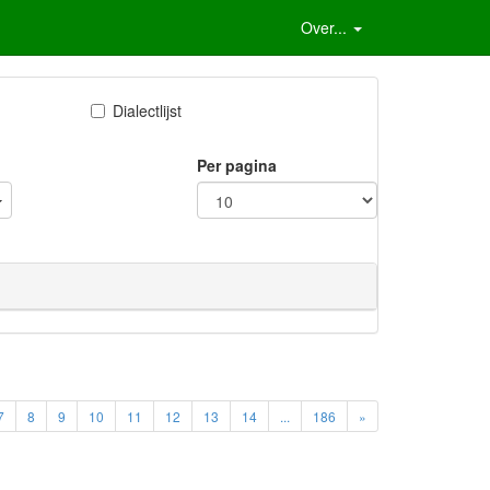
Over...
Dialectlijst
Per pagina
7
8
9
10
11
12
13
14
...
186
»