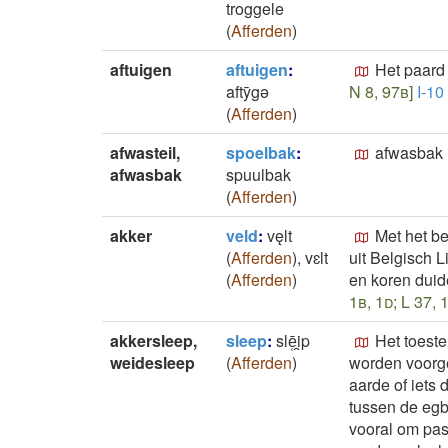
troggele
(
Afferden
)
aftuigen
aftuigen
:
Het paard 
aftȳgǝ
N 8, 97b]
I-10
(
Afferden
)
afwasteil,
spoelbak
:
afwasbak
afwasbak
spuulbak
(
Afferden
)
akker
veld
:
vęlt
Met het b
(
Afferden
)
,
vɛlt
uit Belgisch 
(
Afferden
)
en koren duid
1b, 1d; L 37, 
akkersleep,
sleep
:
slē̜i̯p
Het toeste
weidesleep
(
Afferden
)
worden voorge
aarde of iets
tussen de egb
vooral om pas