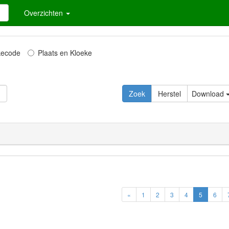
Overzichten
kecode
Plaats en Kloeke
Zoek
Herstel
Download
«
1
2
3
4
5
6