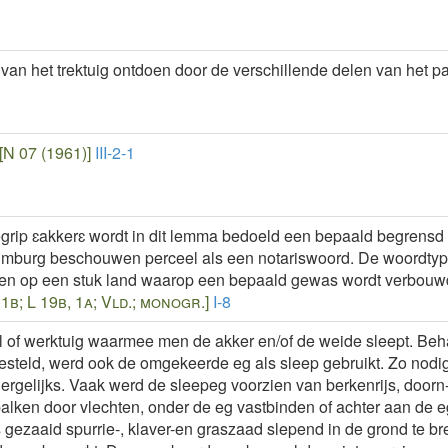
van het trektuig ontdoen door de verschillende delen van het p
[N 07 (1961)]
III-2-1
egrip ɛakkerɛ wordt in dit lemma bedoeld een bepaald begrensd
Limburg beschouwen perceel als een notariswoord. De woordtype
en op een stuk land waarop een bepaald gewas wordt verbouwd
11b; L 19b, 1a; Vld.; monogr.]
I-8
l of werktuig waarmee men de akker en/of de weide sleept. Beha
steld, werd ook de omgekeerde eg als sleep gebruikt. Zo nod
 dergelijks. Vaak werd de sleepeg voorzien van berkenrijs, door
alken door vlechten, onder de eg vastbinden of achter aan de 
 gezaaid spurrie-, klaver-en graszaad slepend in de grond te b