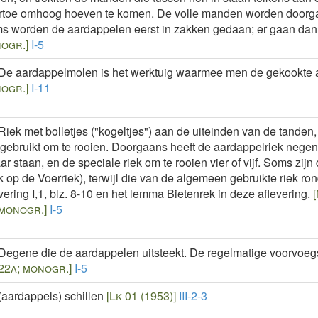
rtoe omhoog hoeven te komen. De volle manden worden doorgaa
s worden de aardappelen eerst in zakken gedaan; er gaan dan 
ogr.]
I-5
De aardappelmolen is het werktuig waarmee men de gekookte a
ogr.]
I-11
Riek met bolletjes ("kogeltjes") aan de uiteinden van de tande
gebruikt om te rooien. Doorgaans heeft de aardappelriek negen t
ar staan, en de speciale riek om te rooien vier of vijf. Soms zijn
k op de Voerriek), terwijl die van de algemeen gebruikte riek ron
vering I,1, blz. 8-10 en het lemma Bietenrek in deze aflevering.
[
 monogr.]
I-5
Degene die de aardappelen uitsteekt. De regelmatige voorvoegs
 22a; monogr.]
I-5
(aardappels) schillen
[Lk 01 (1953)]
III-2-3