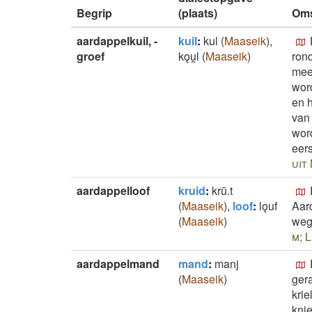
Begrip
(plaats)
Oms
aardappelkuil, -
kuil
:
kul
(
Maaseik
)
,
groef
kǫu̯l
(
Maaseik
)
ron
mee
wor
en 
van 
wor
eers
uit 
aardappelloof
kruid
:
krū.t
(
Maaseik
)
,
loof
:
lǫuf
Aard
(
Maaseik
)
wegg
m; L
aardappelmand
mand
:
manj
(
Maaseik
)
ger
krie
knie