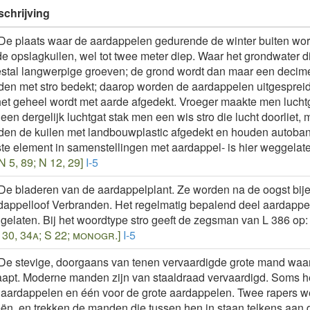
chrijving
De plaats waar de aardappelen gedurende de winter buiten wo
de opslagkuilen, wel tot twee meter diep. Waar het grondwater 
stal langwerpige groeven; de grond wordt dan maar een deci
den met stro bedekt; daarop worden de aardappelen uitgespreid
het geheel wordt met aarde afgedekt. Vroeger maakte men luchtg
een dergelijk luchtgat stak men een wis stro die lucht doorliet
den de kuilen met landbouwplastic afgedekt en houden autoband
te element in samenstellingen met aardappel- is hier weggelat
N 5, 89; N 12, 29]
I-5
De bladeren van de aardappelplant. Ze worden na de oogst bij
appelloof Verbranden. Het regelmatig bepalend deel aardappel-,
elaten. Bij het woordtype stro geeft de zegsman van L 386 op: "
 30, 34a; S 22; monogr.]
I-5
De stevige, doorgaans van tenen vervaardigde grote mand waar
aapt. Moderne manden zijn van staaldraad vervaardigd. Soms he
laardappelen en één voor de grote aardappelen. Twee rapers we
ën, en trekken de manden die tussen hen in staan telkens aan 