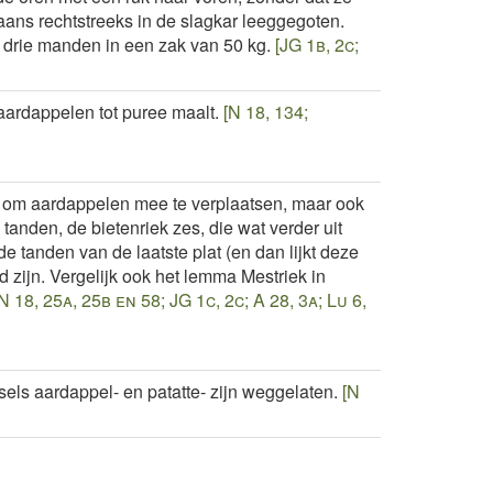
ns rechtstreeks in de slagkar leeggegoten.
drie manden in een zak van 50 kg.
[JG 1b, 2c;
ardappelen tot puree maalt.
[N 18, 134;
n, om aardappelen mee te verplaatsen, maar ook
anden, de bietenriek zes, die wat verder uit
 de tanden van de laatste plat (en dan lijkt deze
d zijn. Vergelijk ook het lemma Mestriek in
N 18, 25a, 25b en 58; JG 1c, 2c; A 28, 3a; Lu 6,
els aardappel- en patatte- zijn weggelaten.
[N