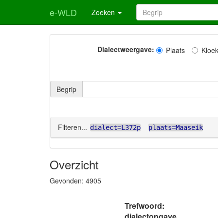
e-WLD
Zoeken
Dialectweergave:
Plaats
Kloe
Begrip
Filteren...
dialect=L372p
plaats=Maaseik
Overzicht
Gevonden:
4905
Trefwoord:
dialectopgave