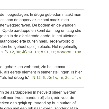
rden opgeslagen. In droge gebieden maakt men
dicht aan de oppervlakte komt maakt men
meter weggegraven. De bodem en de wanden
. Op de aardappelen komt dan nog en laag stro
aten in de afdekkende aarde; in het uiteinde
, maar ongedierte buiten hield. Tegenwoordig
en het geheel op zijn plaats. Het regelmatig
en.
[N 12, 30; JG 1a, 1b; A 21, 1f; monogr.; add.
eengeharkt en verbrand; zie het lemma
 als eerste element in samenstellingen, is hier
als het droog is".
[N 12, 6; JG 1a, 1b, 2c; L 1, a-
in de aardappelen in het veld bijeen werden
eft men twee manden bij zich; één voor de
rken dan gelijk op, zittend op hun hurken of
de oren met een ruk naar voren, zonder dat ze