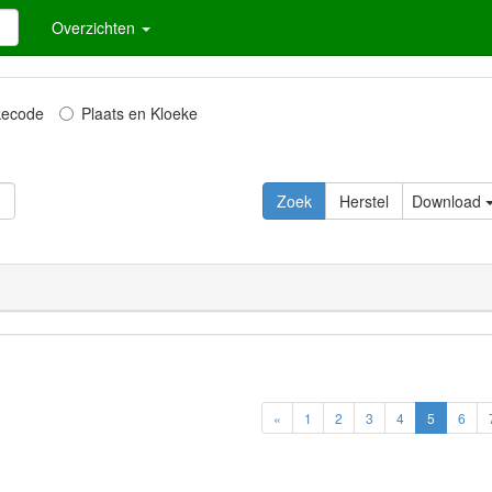
Overzichten
kecode
Plaats en Kloeke
Zoek
Herstel
Download
«
1
2
3
4
5
6