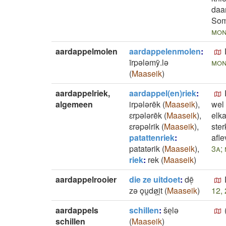
daa
Som
mon
aardappelmolen
aardappelenmolen
:
īrpǝlǝmȳ.lǝ
mon
(
Maaseik
)
aardappelriek,
aardappel(en)riek
:
algemeen
irpǝlǝrēk
(
Maaseik
)
,
wel 
ɛrpǝlǝrēk
(
Maaseik
)
,
elka
ɛrǝpǝlrik
(
Maaseik
)
,
ster
patattenriek
:
afle
patatǝrik
(
Maaseik
)
,
3a;
riek
:
rek
(
Maaseik
)
aardappelrooier
die ze uitdoet
:
dē̜
zǝ ǫu̯dø̜i̯t
(
Maaseik
)
12,
aardappels
schillen
:
šeͅlə
schillen
(
Maaseik
)