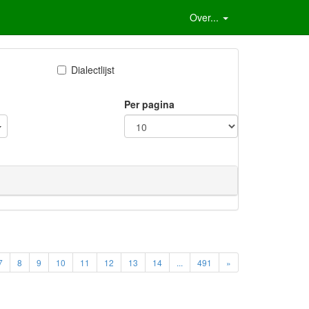
Over...
Dialectlijst
Per pagina
7
8
9
10
11
12
13
14
...
491
»