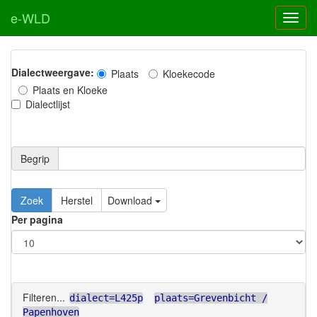
e-WLD
Dialectweergave:
Plaats
Kloekecode
Plaats en Kloeke
Dialectlijst
Begrip
Zoek
Herstel
Download
Per pagina
Filteren...
dialect=L425p
plaats=Grevenbicht /
Papenhoven