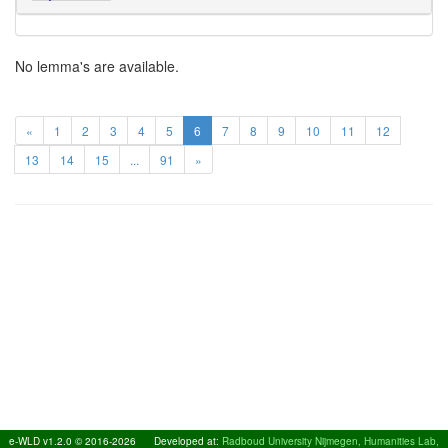
No lemma's are available.
«
1
2
3
4
5
6
7
8
9
10
11
12
13
14
15
...
91
»
e-WLD v1.2.0 © 2016-2026
Developed at:
Radboud University Nijmegen, Humanities Lab,