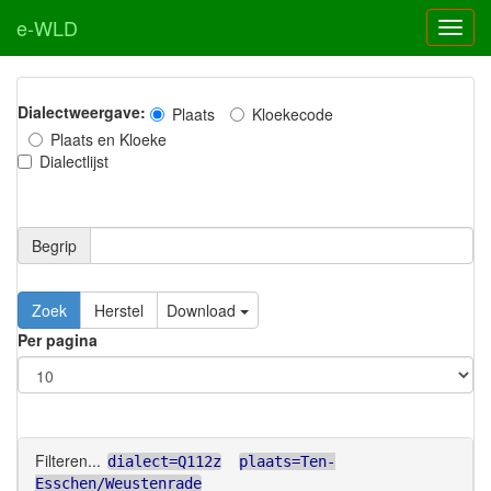
e-WLD
Dialectweergave:
Plaats
Kloekecode
Plaats en Kloeke
Dialectlijst
Begrip
Zoek
Herstel
Download
Per pagina
Filteren...
dialect=Q112z
plaats=Ten-
Esschen/Weustenrade