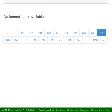
No lemma's are available.
«
...
56
57
58
59
60
61
62
63
64
65
66
67
68
69
70
71
72
73
74
...
126
»
e-WLD v1.2.0 © 2016-2026
Developed at:
Radboud University Nijmegen, Humanities Lab,