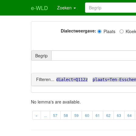
e-WLD
Zoeken
Dialectweergave:
Plaats
Kloe
Begrip
Filteren...
dialect=Q112z
plaats=Ten-Essche
No lemma's are available.
«
...
57
58
59
60
61
62
63
64