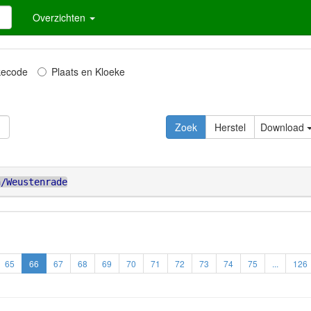
Overzichten
kecode
Plaats en Kloeke
Zoek
Herstel
Download
n/Weustenrade
65
66
67
68
69
70
71
72
73
74
75
...
126