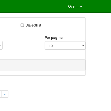
Over...
Dialectlijst
Per pagina
»