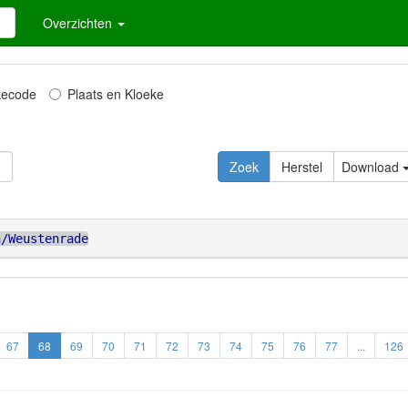
Overzichten
kecode
Plaats en Kloeke
Zoek
Herstel
Download
n/Weustenrade
67
68
69
70
71
72
73
74
75
76
77
...
126