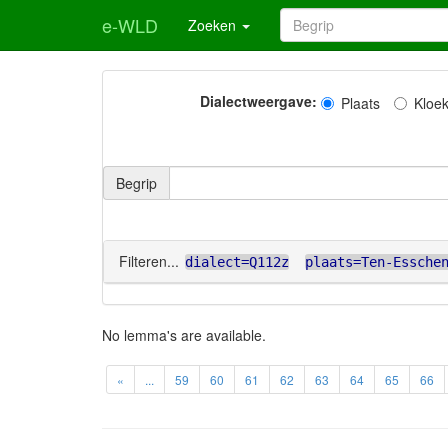
e-WLD
Zoeken
Dialectweergave:
Plaats
Kloe
Begrip
Filteren...
dialect=Q112z
plaats=Ten-Essche
No lemma's are available.
«
...
59
60
61
62
63
64
65
66