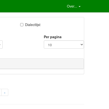
Over...
Dialectlijst
Per pagina
»