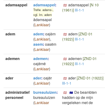
adamsappel
adamsappel
:
adamsappel
[N 10
(1961)]
III-1-1
Trefw. adams-,
vgl. lm. adem
ādəmsapəl
(
Lanklaar
)
adem
adem
:
oajèm
adem
[ZND 01
(
Lanklaar
)
,
(1922)]
III-1-1
asem
:
oasëm
(
Lanklaar
)
ademen
ademen
:
ademen
[ZND 01
oajëmë
(1922)]
III-1-1
(
Lanklaar
)
ader
ader
:
oajër
ader
[ZND 01 (1922)]
(
Lanklaar
)
III-1-1
administratief
bureauluizen
:
De beambten
personeel
bureauluizen
hadden op de mijn
(
Lanklaar
vergeleken met de