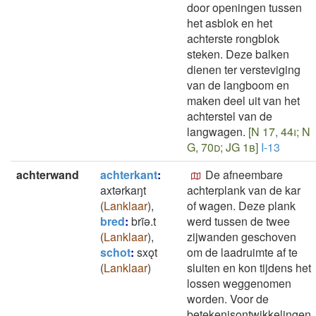
door openingen tussen
het asblok en het
achterste rongblok
steken. Deze balken
dienen ter versteviging
van de langboom en
maken deel uit van het
achterstel van de
langwagen.
[N 17, 44i; N
G, 70d; JG 1b]
I-13
achterwand
achterkant
:
De afneembare
axtǝrkaŋt
achterplank van de kar
(
Lanklaar
)
,
of wagen. Deze plank
bred
:
brīǝ.t
werd tussen de twee
(
Lanklaar
)
,
zijwanden geschoven
schot
:
sxǫt
om de laadruimte af te
(
Lanklaar
)
sluiten en kon tijdens het
lossen weggenomen
worden. Voor de
betekenisontwikkelingen