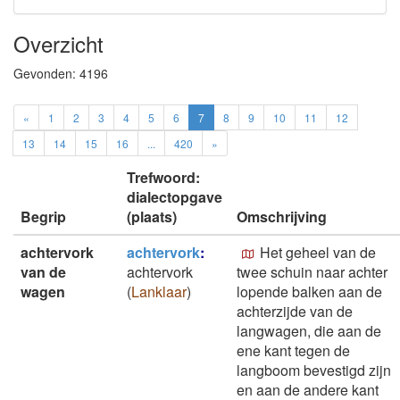
Overzicht
Gevonden:
4196
«
1
2
3
4
5
6
7
8
9
10
11
12
13
14
15
16
...
420
»
Trefwoord:
dialectopgave
Begrip
(plaats)
Omschrijving
achtervork
achtervork
:
Het geheel van de
van de
achtervork
twee schuin naar achter
wagen
(
Lanklaar
)
lopende balken aan de
achterzijde van de
langwagen, die aan de
ene kant tegen de
langboom bevestigd zijn
en aan de andere kant