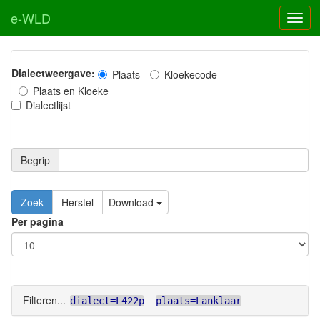
e-WLD
Dialectweergave:
Plaats
Kloekecode
Plaats en Kloeke
Dialectlijst
Begrip
Zoek
Herstel
Download
Per pagina
Filteren...
dialect=L422p
plaats=Lanklaar