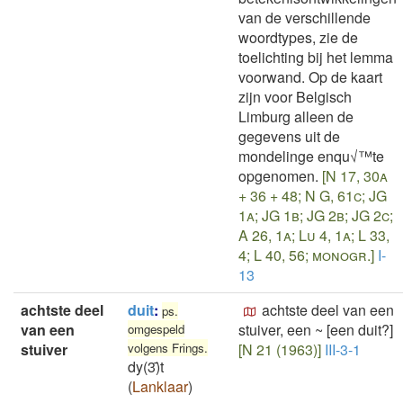
van de verschillende
woordtypes, zie de
toelichting bij het lemma
voorwand. Op de kaart
zijn voor Belgisch
Limburg alleen de
gegevens uit de
mondelinge enqu√™te
opgenomen.
[N 17, 30a
+ 36 + 48; N G, 61c; JG
1a; JG 1b; JG 2b; JG 2c;
A 26, 1a; Lu 4, 1a; L 33,
4; L 40, 56; monogr.]
I-
13
achtste deel
duit
:
achtste deel van een
ps.
van een
stuiver, een ~ [een duit?]
omgespeld
stuiver
volgens Frings.
[N 21 (1963)]
III-3-1
dy(3)̄t
(
Lanklaar
)