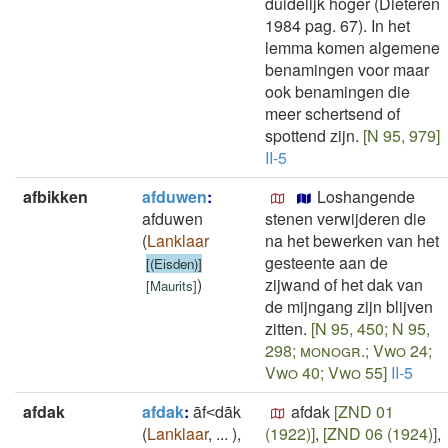
duidelijk hoger (Dieteren
1984 pag. 67). In het
lemma komen algemene
benamingen voor maar
ook benamingen die
meer schertsend of
spottend zijn.
[N 95, 979]
II-5
afbikken
afduwen
:
Loshangende
afduwen
stenen verwijderen die
(
Lanklaar
na het bewerken van het
gesteente aan de
[(Eisden)]
)
zijwand of het dak van
[
Maurits
]
de mijngang zijn blijven
zitten.
[N 95, 450; N 95,
298; monogr.; Vwo 24;
Vwo 40; Vwo 55]
II-5
afdak
afdak
:
āf˂dāk
afdak
[ZND 01
(
Lanklaar
,
...
)
,
(1922)]
,
[ZND 06 (1924)]
,