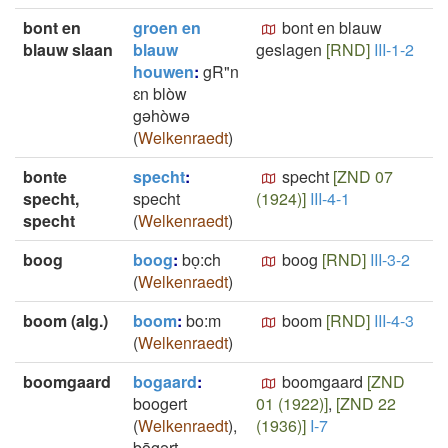
bont en
groen en
bont en blauw
blauw slaan
blauw
geslagen
[RND]
III-1-2
houwen
:
gR"n
ɛn blòw
gəhòwə
(
Welkenraedt
)
bonte
specht
:
specht
[ZND 07
specht,
specht
(1924)]
III-4-1
specht
(
Welkenraedt
)
boog
boog
:
boͅ:ch
boog
[RND]
III-3-2
(
Welkenraedt
)
boom (alg.)
boom
:
bo:m
boom
[RND]
III-4-3
(
Welkenraedt
)
boomgaard
bogaard
:
boomgaard
[ZND
boogert
01 (1922)]
,
[ZND 22
(
Welkenraedt
)
,
(1936)]
I-7
bōgərt