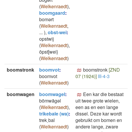
(
Welkenraedt
)
,
boomgaard
:
bomərt
(
Welkenraedt
,
...
)
,
obst-wei
:
opstwij
(
Welkenraedt
)
,
ōpst[wei}
(
Welkenraedt
)
boomstronk
boomvot
:
boomstronk
[ZND
boomvot
07 (1924)]
III-4-3
(
Welkenraedt
)
boomwagen
boomwagel
:
Een kar die bestaat
bōmwāgǝl
uit twee grote wielen,
(
Welkenraedt
)
,
een as en een lange
trikebale (wa)
:
dissel. Deze kar wordt
trek˱bal
gebruikt om bomen en
(
Welkenraedt
)
andere lange, zware