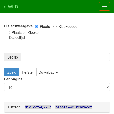
e-WLD
Dialectweergave:
Plaats
Kloekecode
Plaats en Kloeke
Dialectlijst
Begrip
Zoek
Herstel
Download
Per pagina
Filteren...
dialect=Q278p
plaats=Welkenraedt