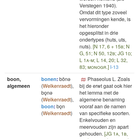
Verstegen 1940).
Omdat dit type zoveel
vervormingen kende, is
het hieronder
opgesplitst in drie
ondertypes (huts, uts,
nuts).
[N 17, 6 + 15b; N
G, 51; N 50, 12b; JG 1d;
L 1a-m; L 14, 20; L 32,
83; monogr.]
I-13
boon,
bonen
:
bōnǝ
Phaseolus L. Zoals
algemeen
(
Welkenraedt
)
,
bij de erwt gaat ook hier
bǫnǝ
het lemma met de
(
Welkenraedt
)
,
algemene benaming
boon
:
bǫn
vooraf aan de namen
(
Welkenraedt
)
van specifieke soorten.
Enkelvouden en
meervouden zijn apart
gehouden.
[JG 1a, 1b,