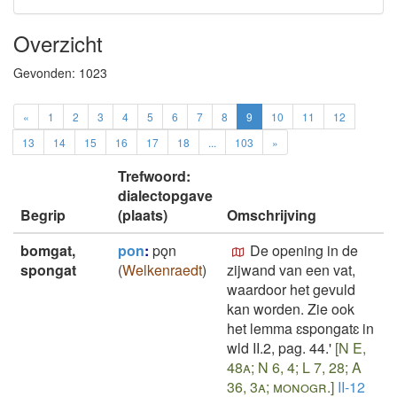
Overzicht
Gevonden:
1023
«
1
2
3
4
5
6
7
8
9
10
11
12
13
14
15
16
17
18
...
103
»
Trefwoord:
dialectopgave
Begrip
(plaats)
Omschrijving
bomgat,
pon
:
pǫn
De opening in de
spongat
(
Welkenraedt
)
zijwand van een vat,
waardoor het gevuld
kan worden. Zie ook
het lemma ɛspongatɛ in
wld II.2, pag. 44.'
[N E,
48a; N 6, 4; L 7, 28; A
36, 3a; monogr.]
II-12