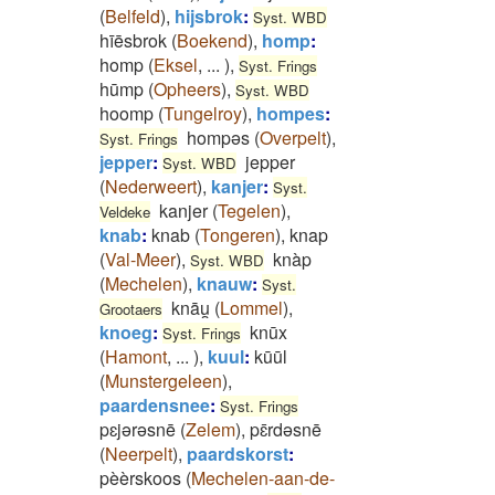
(
Belfeld
)
,
hijsbrok
:
Syst. WBD
hīēsbrok
(
Boekend
)
,
homp
:
homp
(
Eksel
,
...
)
,
Syst. Frings
hūmp
(
Opheers
)
,
Syst. WBD
hoomp
(
Tungelroy
)
,
hompes
:
hompəs
(
Overpelt
)
,
Syst. Frings
jepper
:
jepper
Syst. WBD
(
Nederweert
)
,
kanjer
:
Syst.
kanjer
(
Tegelen
)
,
Veldeke
knab
:
knab
(
Tongeren
)
,
knap
(
Val-Meer
)
,
knàp
Syst. WBD
(
Mechelen
)
,
knauw
:
Syst.
knāu̯
(
Lommel
)
,
Grootaers
knoeg
:
knūx
Syst. Frings
(
Hamont
,
...
)
,
kuul
:
kūūl
(
Munstergeleen
)
,
paardensnee
:
Syst. Frings
pɛjərəsnē
(
Zelem
)
,
pɛ̄rdəsnē
(
Neerpelt
)
,
paardskorst
:
pèèrskoos
(
Mechelen-aan-de-