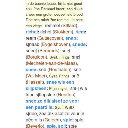
in de baenje loupe: hij is niet goed
snik ?ne Remmel broot: een dikke
snee, een grote hoeveelheid brood
Doe bes mich ?ne remmel: je bent
remmel
(
Sittard
)
,
een vlegel
richel
:
richel
(
Stokkem
)
,
riem
:
reem
(
Guttecoven
)
,
snap
:
sjnaab
(
Eygelshoven
)
,
snede
:
sneej
(
Berbroek
)
,
sneͅi̯
(
Borgloon
)
,
snɛi̯
Syst. Frings
(
Mechelen-aan-de-Maas
)
,
snee
:
snē
(
Houthalen
)
,
sneͅ
(
Val-Meer
)
,
snē
Syst. Frings
(
Hasselt
)
,
snee wie een
slijpsteen
:
sni-j wie
Eigen syst.
inne sjliepstee
(
Heerlen
)
,
snee zo dik alsof ze voor
een paard is
:
Syst. WBD
sjnee, zoa dik asof ze veur ’n
pèèrd is
(
Geleen
)
,
spie
:
spie
(
Beverlo
)
,
spie, spij
:
spie