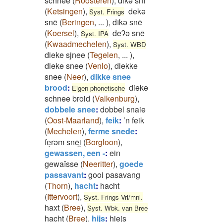
schnee
(
Roosteren
)
,
dikə snī
(
Ketsingen
)
,
dekə
Syst. Frings
snē
(
Beringen
,
...
)
,
dīkə snē
(
Koersel
)
,
deʔə snē
Syst. IPA
(
Kwaadmechelen
)
,
Syst. WBD
dieke sjnee
(
Tegelen
,
...
)
,
dieke snee
(
Venlo
)
,
diekke
snee
(
Neer
)
,
dikke snee
brood
:
diekə
Eigen phonetische
schnee broid
(
Valkenburg
)
,
dobbele snee
:
dobbel snaie
(
Oost-Maarland
)
,
feik
:
’n feik
(
Mechelen
)
,
ferme snede
:
feͅrəm snēi̯
(
Borgloon
)
,
gewassen, een -
:
ein
gewaîsse
(
Neeritter
)
,
goede
passavant
:
gooi pasavang
(
Thorn
)
,
hacht
:
hacht
(
Ittervoort
)
,
Syst. Frings Vrl/mnl.
haxt
(
Bree
)
,
Syst. Wbk. van Bree
hacht
(
Bree
)
,
hijs
:
hiejs