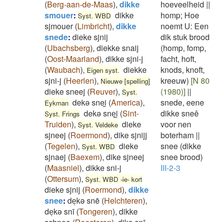
(
Berg-aan-de-Maas
)
,
dikke
hoeveelheid
||
smouer
:
dikke
homp; Hoe
Syst. WBD
sjmouer
(
Limbricht
)
,
dikke
noemt U: Een
snede
:
dieke sjnij
dik stuk brood
(
Ubachsberg
)
,
diekke snaij
(homp, fomp,
(
Oost-Maarland
)
,
dikke sjni-j
facht, hoft,
(
Waubach
)
,
diekke
knods, knoft,
Eigen syst.
sjni-j
(
Heerlen
)
,
kreeuw)
[N 80
Nieuwe [spelling]
dieke sneej
(
Reuver
)
,
(1980)]
||
Syst.
dekə snei̯
(
America
)
,
snede, eene
Eykman
dekə sneͅi̯
(
Sint-
dikke sneê
Syst. Frings
Truiden
)
,
dieke
voor nen
Syst. Veldeke
sjneej
(
Roermond
)
,
dike sjnijj
boterham
||
(
Tegelen
)
,
dieke
snee (dikke
Syst. WBD
sjnaej
(
Baexem
)
,
dike sjneej
snee brood)
(
Maasniel
)
,
dikke sni-j
III-2-3
(
Ottersum
)
,
Syst. WBD -ie- kort
dieke sjnij
(
Roermond
)
,
dikke
snee
:
deͅkə snē
(
Helchteren
)
,
deͅkə snī
(
Tongeren
)
,
dikke