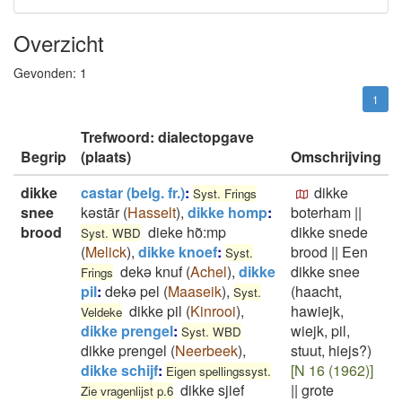
Overzicht
Gevonden:
1
1
Trefwoord: dialectopgave
Begrip
(plaats)
Omschrijving
dikke
castar (belg. fr.)
:
dikke
Syst. Frings
snee
kəstār
(
Hasselt
)
,
dikke homp
:
boterham
||
brood
dieke ho͂:mp
dikke snede
Syst. WBD
(
Melick
)
,
dikke knoef
:
brood
||
Een
Syst.
dekə knuf
(
Achel
)
,
dikke
dikke snee
Frings
pil
:
dekə pel
(
Maaseik
)
,
(haacht,
Syst.
dikke pil
(
Kinrooi
)
,
hawiejk,
Veldeke
dikke prengel
:
wiejk, pil,
Syst. WBD
dikke prengel
(
Neerbeek
)
,
stuut, hiejs?)
dikke schijf
:
[N 16 (1962)]
Eigen spellingssyst.
dikke sjief
||
grote
Zie vragenlijst p.6