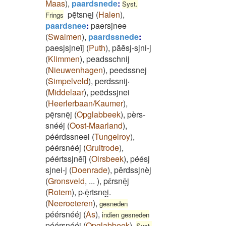
Maas
)
,
paardsnede
:
Syst.
pēͅtsneͅi̯
(
Halen
)
,
Frings
paardsnee
:
paersjnee
(
Swalmen
)
,
paardssnede
:
paesjsjneīj
(
Puth
)
,
pāēsj-sjni-j
(
Klimmen
)
,
peadsschnij
(
Nieuwenhagen
)
,
peedssnej
(
Simpelveld
)
,
perdssnij‧
(
Middelaar
)
,
peëdssjnei
(
Heerlerbaan/Kaumer
)
,
pēͅrsnēͅj
(
Opglabbeek
)
,
pèrs-
snééj
(
Oost-Maarland
)
,
péérdssneei
(
Tungelroy
)
,
péérsnééj
(
Gruitrode
)
,
péértssjnĕĭj
(
Oirsbeek
)
,
péésj
sjnei-j
(
Doenrade
)
,
pêrdssjnèj
(
Gronsveld
,
...
)
,
pɛ̄rsnēͅj
(
Rotem
)
,
p‧ēͅrtsneͅi̯.
(
Neeroeteren
)
,
gesneden
péérsnééj
(
As
)
,
indien gesneden
péérsnééj
(
Opglabbeek
)
,
Syst.