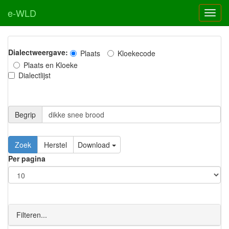
e-WLD
Dialectweergave:
Plaats
Kloekecode
Plaats en Kloeke
Dialectlijst
Begrip
Zoek
Herstel
Download
Per pagina
Filteren...