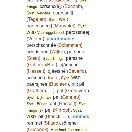
pɛ̄rssnɛ̄(ə)i̯
(
Bocholt
)
,
Frings
paerssnijj
Syst. Veldeke
(
Tegelen
)
,
Syst. WBD
pae:rssnee:j
(
Maasniel
)
,
Syst.
perdssneej
WBD Van roggebrood
(
Velden
)
,
paardssnee
:
pĕrschschnéé
(
Schimmert
)
,
péédsjnee
(
Wijlre
)
,
pêrsnee
(
Stein
)
,
pēͅrssnē
Syst. Frings
(
Gelieren/Bret
)
,
pja͂rtssnē
(
Hasselt
)
,
pjēͅətsnē
(
Beverlo
)
,
pɛ̄rssnē
(
Linde
)
,
Syst. WBD
paersjnee
(
Buchten
)
,
pil
:
pil
(
Grathem
,
...
)
,
pèl
(
Gronsveld
)
,
pel
(
Gennep
)
,
Syst. Eijkman
pel
(
Hasselt
)
,
Syst. Frings
Syst.
peͅl
(
Kinrooi
)
,
Frings (?)
Syst.
pil
(
Blerick
,
...
)
,
remmel
:
WBD
remmel
(
Sittard
)
,
römmel
(
Oirsbeek
)
,
Hae haet ?ne remmel