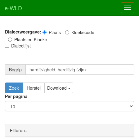
e-WLD
Dialectweergave:
Plaats
Kloekecode
Plaats en Kloeke
Dialectlijst
Begrip
Zoek
Herstel
Download
Per pagina
Filteren...