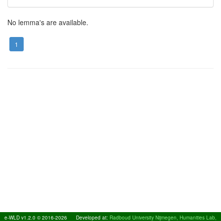
No lemma's are available.
1
e-WLD v1.2.0 © 2016-2026
Developed at:
Radboud University Nijmegen, Humanities Lab,