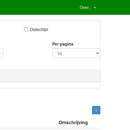
Over...
Dialectlijst
Per pagina
1
Omschrijving