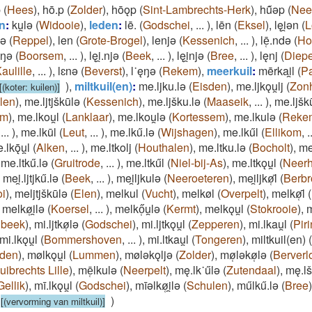
p
(
Hees
)
,
hō.p
(
Zolder
)
,
hōǫp
(
Sint-Lambrechts-Herk
)
,
hű̄ǝp
(
Nee
en
:
ku̯lǝ
(
Widooie
)
,
leden
:
lē.
(
Godschei
,
...
)
,
lēn
(
Eksel
)
,
lęi̯ǝn
(
L
jǝ
(
Reppel
)
,
len
(
Grote-Brogel
)
,
lenjǝ
(
Kessenich
,
...
)
,
lē̜.ndǝ
(
Ho
.ŋǝ
(
Boorsem
,
...
)
,
lęi̯.njǝ
(
Beek
,
...
)
,
lęi̯njǝ
(
Bree
,
...
)
,
lęnj
(
Diep
aulille
,
...
)
,
lɛnǝ
(
Beverst
)
,
l˙ęŋǝ
(
Rekem
)
,
meerkuil
:
mērkai̯l
(
P
)
,
miltkuil(en)
:
me.ljku.lǝ
(
Eisden
)
,
me.ljkǫu̯lj
(
Zon
[(koter: kuilen)]
len
)
,
me.ljtjškūlǝ
(
Kessenich
)
,
me.ljšku.lǝ
(
Maaseik
,
...
)
,
me.ljšk
em
)
,
me.lkou̯l
(
Lanklaar
)
,
me.lkou̯lǝ
(
Kortessem
)
,
me.lkulǝ
(
Reke
,
...
)
,
me.lkūl
(
Leut
,
...
)
,
me.lkű.lǝ
(
Wijshagen
)
,
me.lkűl
(
Ellikom
,
.
.lkǭu̯l
(
Alken
,
...
)
,
me.ltkolj
(
Houthalen
)
,
me.ltku.lǝ
(
Bocholt
)
,
me.
,
me.ltkű.lǝ
(
Gruitrode
,
...
)
,
me.ltkűl
(
Niel-bij-As
)
,
me.ltkǫu̯l
(
Neer
,
mei̯.ljtjkű.lǝ
(
Beek
,
...
)
,
mei̯ljkulǝ
(
Neeroeteren
)
,
mei̯ljkø̜̄l
(
Berbr
oi
)
,
meljtjškūlǝ
(
Elen
)
,
melkul
(
Vucht
)
,
melkøl
(
Overpelt
)
,
melkø̜̄l
(
,
melkø̜i̯lǝ
(
Koersel
,
...
)
,
melkő̜u̯lǝ
(
Kermt
)
,
melkǫu̯l
(
Stokrooie
)
,
m
nbeek
)
,
mi.ljtkø̜lǝ
(
Godschei
)
,
mi.ljtkǫu̯l
(
Zepperen
)
,
mi.lkau̯l
(
Pir
mi.lkǫu̯l
(
Bommershoven
,
...
)
,
mi.ltkau̯l
(
Tongeren
)
,
miltkuil(en)
(
den
)
,
mølkǫu̯l
(
Lummen
)
,
mølǝkǫljǝ
(
Zolder
)
,
mø̜lǝkø̜lǝ
(
Berverl
uibrechts Lille
)
,
mē̜lkulǝ
(
Neerpelt
)
,
mę.lk˙űlǝ
(
Zutendaal
)
,
mę.lš
Gellik
)
,
mī.lkǫu̯l
(
Godschei
)
,
mīǝlkø̜i̯lǝ
(
Schulen
)
,
műlkű.lǝ
(
Bree
)
)
[(vervorming van miltkuil)]