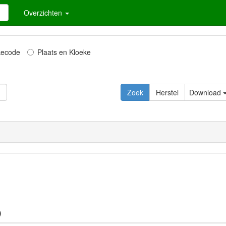
Overzichten
kecode
Plaats en Kloeke
Zoek
Herstel
Download
)