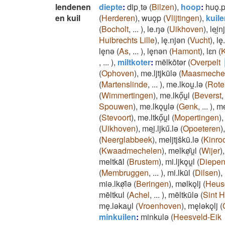
lendenen
diepte
:
dip˱tǝ
(
Bilzen
)
,
hoop
:
huǫ.
en kuil
(
Herderen
)
,
wuǫp
(
Vlijtingen
)
,
kuil
(
Bocholt
,
...
)
,
le.ŋǝ
(
Uikhoven
)
,
lei̯n
Huibrechts Lille
)
,
lę.njǝn
(
Vucht
)
,
lę
lęnǝ
(
As
,
...
)
,
lęnǝn
(
Hamont
)
,
lɛn
(
K
,
...
)
,
miltkoter
:
mēlkōtǝr
(
Overpelt
(
Ophoven
)
,
me.ljtjkūlǝ
(
Maasmeche
(
Martenslinde
,
...
)
,
me.lkou̯.lǝ
(
Rot
(
Wimmertingen
)
,
me.lkő̜u̯l
(
Beverst
Spouwen
)
,
me.lkǫu̯lǝ
(
Genk
,
...
)
,
me
(
Stevoort
)
,
me.ltkő̜u̯l
(
Mopertingen
)
(
Uikhoven
)
,
mei̯.ljkű.lǝ
(
Opoeteren
)
(
Neerglabbeek
)
,
meljtjškū.lǝ
(
Kinro
(
Kwaadmechelen
)
,
melkø̜̄u̯l
(
Wijer
)
meltkāl
(
Brustem
)
,
mi.ljkǫu̯l
(
Diepe
(
Membruggen
,
...
)
,
mi.lkūl
(
Dilsen
)
,
miǝ.lkø̜̄lǝ
(
Beringen
)
,
mølkǫlj
(
Heus
mēltkul
(
Achel
,
...
)
,
mēltkūlǝ
(
Sint H
mę.lǝkau̯l
(
Vroenhoven
)
,
męlǝkǫlj
(
minkuilen
:
minkulǝ
(
Heesveld-Eik