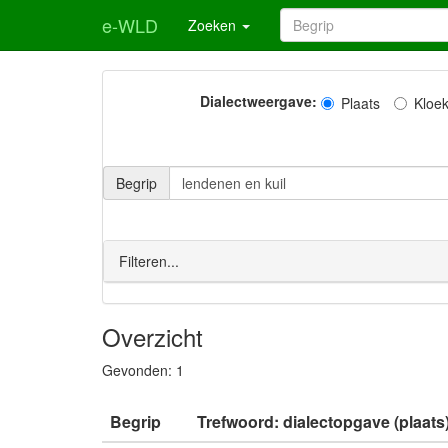
e-WLD
Zoeken
Dialectweergave:
Plaats
Kloe
Begrip
Filteren...
Overzicht
Gevonden:
1
Begrip
Trefwoord: dialectopgave (plaats