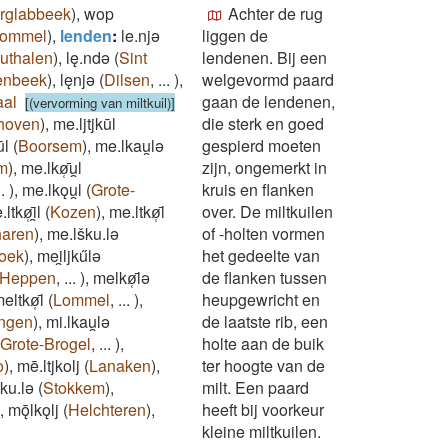
rglabbeek
)
,
wop
Achter de rug
ommel
)
,
lenden
:
le.njǝ
liggen de
uthalen
)
,
lę.ndǝ
(
Sint
lendenen. Bij een
enbeek
)
,
lęnjǝ
(
Dilsen
,
...
)
,
welgevormd paard
aal
gaan de lendenen,
[(vervorming van miltkuil)]
hoven
)
,
me.ljtjkūl
die sterk en goed
ūl
(
Boorsem
)
,
me.lkau̯lǝ
gespierd moeten
m
)
,
me.lkø̜̄u̯l
zijn, ongemerkt in
..
)
,
me.lkǫu̯l
(
Grote-
kruis en flanken
ltkø̜̄i̯l
(
Kozen
)
,
me.ltkø̜̄l
over. De miltkuilen
haren
)
,
me.lšku.lǝ
of -holten vormen
oek
)
,
mei̯ljkűlǝ
het gedeelte van
Heppen
,
...
)
,
melkø̜̄lǝ
de flanken tussen
eltkø̜̄l
(
Lommel
,
...
)
,
heupgewricht en
ingen
)
,
mi.lkau̯lǝ
de laatste rib, een
Grote-Brogel
,
...
)
,
holte aan de buik
o
)
,
mē.ltjkolj
(
Lanaken
)
,
ter hoogte van de
ku.lǝ
(
Stokkem
)
,
milt. Een paard
,
mǭlkǫlj
(
Helchteren
)
,
heeft bij voorkeur
kleine miltkuilen.