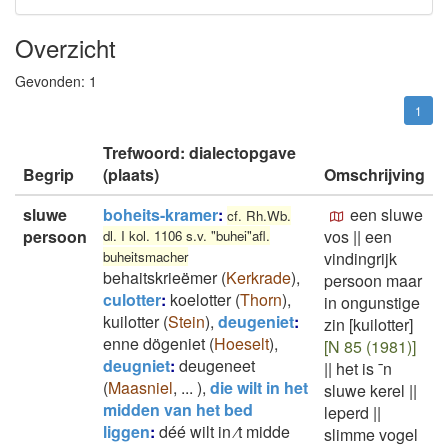
Overzicht
Gevonden:
1
1
Trefwoord: dialectopgave
Begrip
(plaats)
Omschrijving
sluwe
boheits-kramer
:
een sluwe
cf. Rh.Wb.
persoon
vos
||
een
dl. I kol. 1106 s.v. "buhei"afl.
buheitsmacher
vindingrijk
behaitskrieëmer
(
Kerkrade
)
,
persoon maar
culotter
:
koelotter
(
Thorn
)
,
in ongunstige
kuilotter
(
Stein
)
,
deugeniet
:
zin [kuilotter]
enne dögeniet
(
Hoeselt
)
,
[N 85 (1981)]
deugniet
:
deugeneet
||
het is ¯n
(
Maasniel
,
...
)
,
die wilt in het
sluwe kerel
||
midden van het bed
leperd
||
liggen
:
déé wilt in ⁄t midde
slimme vogel