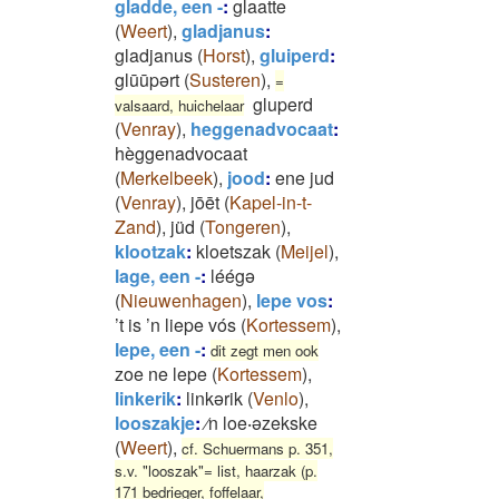
gladde, een -
:
glaatte
(
Weert
)
,
gladjanus
:
gladjanus
(
Horst
)
,
gluiperd
:
glūūpərt
(
Susteren
)
,
=
gluperd
valsaard, huichelaar
(
Venray
)
,
heggenadvocaat
:
hèggenadvocaat
(
Merkelbeek
)
,
jood
:
ene jud
(
Venray
)
,
jōēt
(
Kapel-in-t-
Zand
)
,
jüd
(
Tongeren
)
,
klootzak
:
kloetszak
(
Meijel
)
,
lage, een -
:
léégə
(
Nieuwenhagen
)
,
lepe vos
:
’t is ’n liepe vós
(
Kortessem
)
,
lepe, een -
:
dit zegt men ook
zoe ne lepe
(
Kortessem
)
,
linkerik
:
linkərik
(
Venlo
)
,
looszakje
:
⁄n loe‧əzekske
(
Weert
)
,
cf. Schuermans p. 351,
s.v. "looszak"= list, haarzak (p.
171 bedrieger, foffelaar,