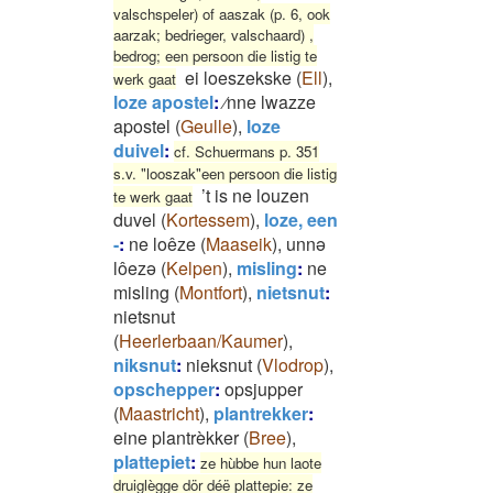
valschspeler) of aaszak (p. 6, ook
aarzak; bedrieger, valschaard) ,
bedrog; een persoon die listig te
ei loeszekske
(
Ell
)
,
werk gaat
loze apostel
:
⁄nne lwazze
apostel
(
Geulle
)
,
loze
duivel
:
cf. Schuermans p. 351
s.v. "looszak"een persoon die listig
’t is ne louzen
te werk gaat
duvel
(
Kortessem
)
,
loze, een
-
:
ne loêze
(
Maaseik
)
,
unnə
lôezə
(
Kelpen
)
,
misling
:
ne
misling
(
Montfort
)
,
nietsnut
:
nietsnut
(
Heerlerbaan/Kaumer
)
,
niksnut
:
nieksnut
(
Vlodrop
)
,
opschepper
:
opsjupper
(
Maastricht
)
,
plantrekker
:
eine plantrèkker
(
Bree
)
,
plattepiet
:
ze hùbbe hun laote
druiglègge dör déë plattepie: ze