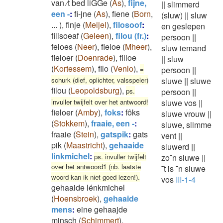
van ⁄t bed liGGe
(
As
)
,
fijne,
||
slimmerd
een -
:
fi-jne
(
As
)
,
fiene
(
Born
,
(sluw)
||
sluw
...
)
,
finje
(
Meijel
)
,
filosoof
:
en geslepen
filisoeaf
(
Geleen
)
,
filou (fr.)
:
persoon
||
feloes
(
Neer
)
,
fieloe
(
Mheer
)
,
sluw iemand
fieloer
(
Doenrade
)
,
filloe
||
sluw
(
Kortessem
)
,
filo
(
Venlo
)
,
=
persoon
||
schurk (dief, oplichter, valsspeler)
sluwe
||
sluwe
filou
(
Leopoldsburg
)
,
ps.
persoon
||
invuller twijfelt over het antwoord!
sluwe vos
||
fieloer
(
Amby
)
,
foks
:
fôks
sluwe vrouw
||
(
Stokkem
)
,
fraaie, een -
:
sluwe, slimme
fraaie
(
Stein
)
,
gatspik
:
gats
vent
||
pik
(
Maastricht
)
,
gehaaide
sluwerd
||
linkmichel
:
ps. invuller twijfelt
zo¯n sluwe
||
over het antwoord1 (nb. laatste
¯t is ¯n sluwe
woord kan ik niet goed lezen!).
vos
III-1-4
gehaaide lénkmichel
(
Hoensbroek
)
,
gehaaide
mens
:
eine gehaajde
minsch
(
Schimmert
)
,