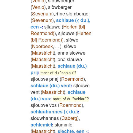
(
Venlo
)
,
slouwberger
(
Venlo
)
,
slòwberger
(
Sevenum
)
,
⁄nne slòmberger
(
Sevenum
)
,
schlaue (< du.),
een -
:
sjlauwe
(
Herten (bij
Roermond)
)
,
sjlouwe
(
Herten
(bij Roermond)
)
,
slòwe
(
Noorbeek
,
...
)
,
slòwə
(
Maastricht
)
,
ənnə slowwə
(
Maastricht
)
,
ənə slauwə
(
Maastricht
)
,
schlaue (du.)
prij
:
mar.: of du "schlau"?
sjlou:we priej
(
Roermond
)
,
schlaue (du.) vent
:
sjlouwe
vent
(
Maastricht
)
,
schlaue
(du.) vos
:
mar.: of du "schlau"?
sjlou:we vos
(
Roermond
)
,
schlauhannes (< du.)
:
slouwhannəs
(
Caberg
)
,
schlemiel
:
slummiel
(
Maastricht
)
,
slechte, een -
: