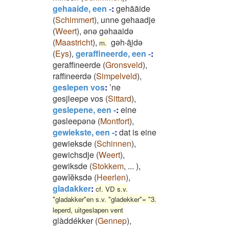
gehaaide, een -
:
gehāāide
(
Schimmert
)
,
unne gehaadje
(
Weert
)
,
ənə gəhaaidə
(
Maastricht
)
,
gəh‧āi̯də
m.
(
Eys
)
,
geraffineerde, een -
:
geraffineerde
(
Gronsveld
)
,
raffineerdə
(
Simpelveld
)
,
geslepen vos
:
’ne
gesjleepe vos
(
Sittard
)
,
geslepene, een -
:
eine
gəsleepənə
(
Montfort
)
,
gewiekste, een -
:
dat is eine
gewieksde
(
Schinnen
)
,
gewichsdje
(
Weert
)
,
gewiksde
(
Stokkem
,
...
)
,
gəwĭĕksdə
(
Heerlen
)
,
gladakker
:
cf. VD s.v.
"gladakker"en s.v. "gladekker"= "3.
leperd, uitgeslapen vent
glàddékker
(
Gennep
)
,