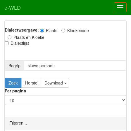
e-WLD
Dialectweergave:
Plaats
Kloekecode
Plaats en Kloeke
Dialectlijst
Begrip
Zoek
Herstel
Download
Per pagina
Filteren...