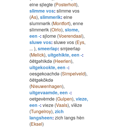
eine sjlegte
(
Posterholt
)
,
slimme vos
:
slimme vos
(
As
)
,
slimmerik
:
eine
slummərik
(
Montfort
)
,
enne
slimmerik
(
Oirlo
)
,
slome,
een -
:
sjlome
(
Voerendaal
)
,
sluwe vos
:
sluwe vos
(
Eys
,
...
)
,
smeerlap
:
smjeerlap
(
Melick
)
,
uitgehikte, een -
:
ōētgəhikdə
(
Heerlen
)
,
uitgekookte, een -
:
oesgekoachdə
(
Simpelveld
)
,
ōētgəkŏkdə
(
Nieuwenhagen
)
,
uitgevaamde, een -
:
oetgevèmde
(
Gulpen
)
,
vieze,
een -
:
vieze
(
Vaals
)
,
vîêze
(
Tungelroy
)
,
zich
langsheen
:
zich langs hèn
(
Eksel
)