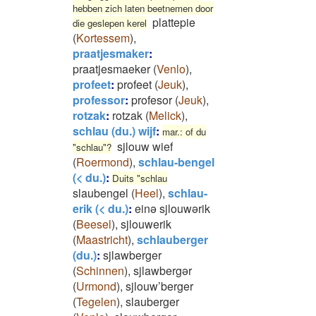
hebben zich laten beetnemen door
plattepie
die geslepen kerel
(
Kortessem
)
,
praatjesmaker
:
praatjesmaeker
(
Venlo
)
,
profeet
:
profeet
(
Jeuk
)
,
professor
:
profesor
(
Jeuk
)
,
rotzak
:
rotzak
(
Melick
)
,
schlau (du.) wijf
:
mar.: of du
sjlouw wief
"schlau"?
(
Roermond
)
,
schlau-bengel
(< du.)
:
Duits "schlau
slaubengel
(
Heel
)
,
schlau-
erik (< du.)
:
einə sjlouwərik
(
Beesel
)
,
sjlouwerik
(
Maastricht
)
,
schlauberger
(du.)
:
sjlawberger
(
Schinnen
)
,
sjlawbergər
(
Urmond
)
,
sjlouw’berger
(
Tegelen
)
,
slauberger