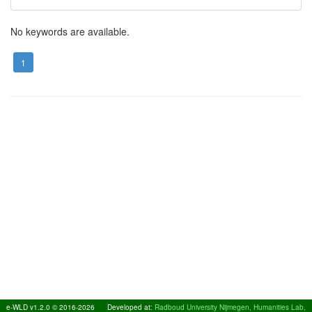
No keywords are available.
1
e-WLD v1.2.0 © 2016-2026
Developed at:
Radboud University Nijmegen, Humanities Lab,