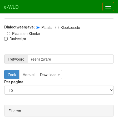
e-WLD
Dialectweergave:
Plaats
Kloekecode
Plaats en Kloeke
Dialectlijst
Trefwoord
Download
Per pagina
Filteren...