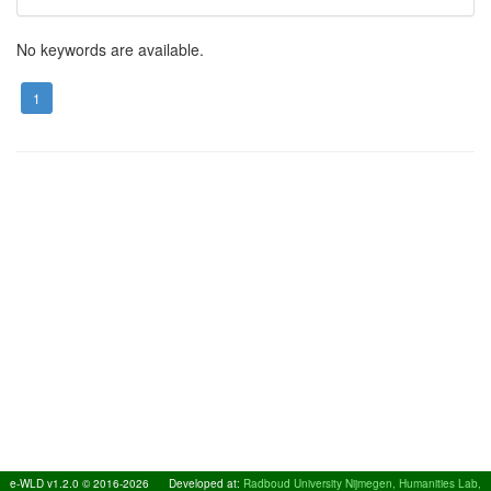
No keywords are available.
1
e-WLD v1.2.0 © 2016-2026
Developed at:
Radboud University Nijmegen, Humanities Lab,