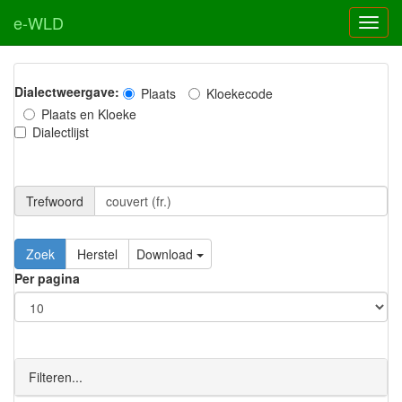
e-WLD
Dialectweergave:
Plaats
Kloekecode
Plaats en Kloeke
Dialectlijst
Trefwoord
Download
Per pagina
Filteren...