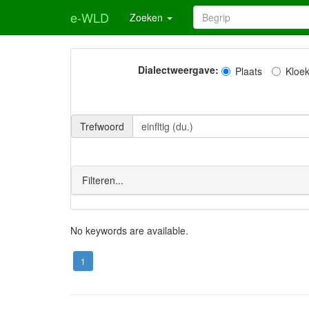
e-WLD
Zoeken
Dialectweergave:
Plaats
Kloe
Trefwoord
Filteren...
No keywords are available.
1