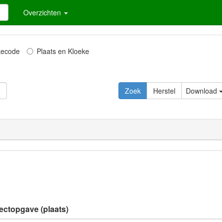
Overzichten
kecode
Plaats en Kloeke
Download
lectopgave (plaats)