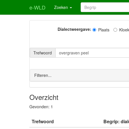
e-WLD
Zoeken
Dialectweergave:
Plaats
Kloe
Trefwoord
Filteren...
Overzicht
Gevonden:
1
Trefwoord
Begrip: dia