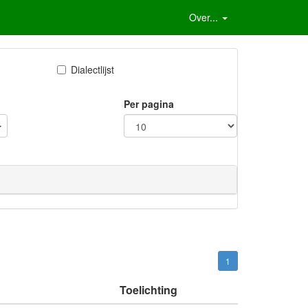
Over...
Dialectlijst
Per pagina
1
Toelichting