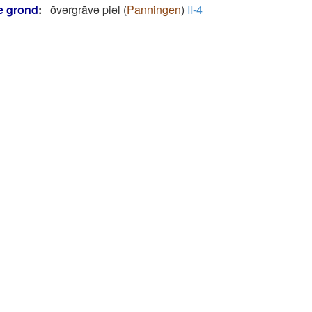
e grond
:
ōvǝrgrāvǝ piǝl
(
Panningen
)
II-4