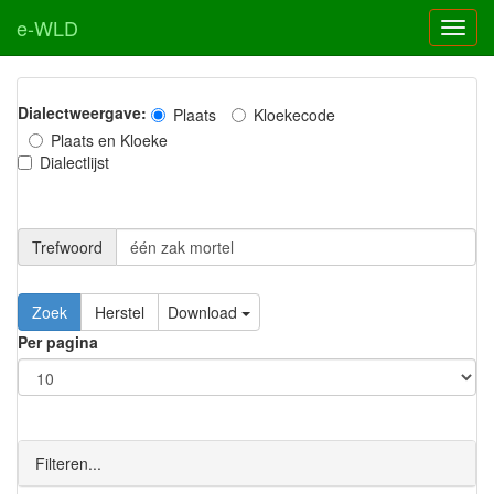
e-WLD
Dialectweergave:
Plaats
Kloekecode
Plaats en Kloeke
Dialectlijst
Trefwoord
Download
Per pagina
Filteren...