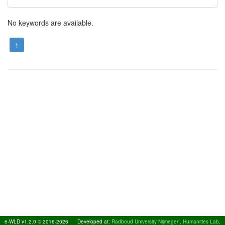
No keywords are available.
1
e-WLD v1.2.0 © 2016-2026
Developed at:
Radboud University Nijmegen, Humanities Lab,