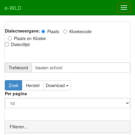
e-WLD
Dialectweergave:
Plaats
Kloekecode
Plaats en Kloeke
Dialectlijst
Trefwoord
Download
Per pagina
Filteren...