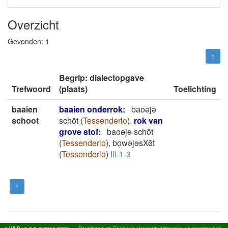
Overzicht
Gevonden:
1
1
Begrip: dialectopgave
Trefwoord
(plaats)
Toelichting
baaien
baaien onderrok
:
baoəjə
schoot
schöt
(
Tessenderlo
)
,
rok van
grove stof
:
baoəjə schöt
(
Tessenderlo
)
,
boͅwəjəsXø̄t
(
Tessenderlo
)
III-1-3
1