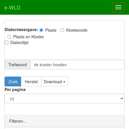
e-WLD
Dialectweergave:
Plaats
Kloekecode
Plaats en Kloeke
Dialectlijst
Trefwoord
Download
Per pagina
Filteren...