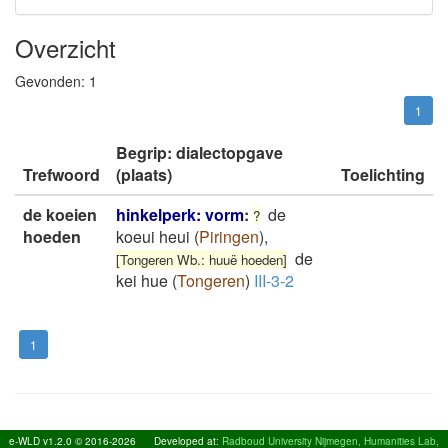
Overzicht
Gevonden:
1
1
Begrip: dialectopgave
Trefwoord
(plaats)
Toelichting
de koeien
hinkelperk: vorm
:
de
?
hoeden
koeui heui
(
Piringen
)
,
de
[Tongeren Wb.: huuë hoeden]
kei hue
(
Tongeren
)
III-3-2
1
e-WLD v1.2.0 © 2016-2026
Developed at:
Radboud University Nijmegen, Humanities Lab,