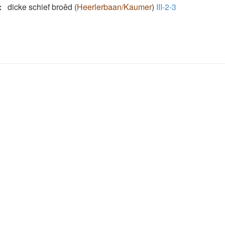
:
dicke schief broêd
(
Heerlerbaan/Kaumer
)
III-2-3