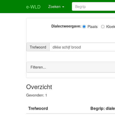
e-WLD
Zoeken
Dialectweergave:
Plaats
Kloe
Trefwoord
Filteren...
Overzicht
Gevonden:
1
Trefwoord
Begrip: dial