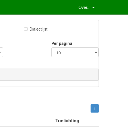
Over...
Dialectlijst
Per pagina
1
Toelichting