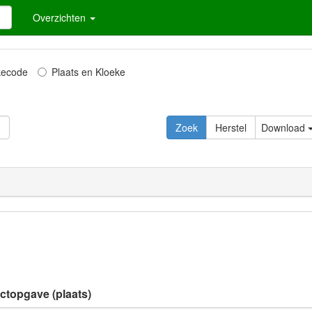
Overzichten
kecode
Plaats en Kloeke
Download
ectopgave (plaats)