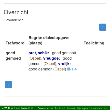
Overzicht
Gevonden:
1
1
Begrip: dialectopgave
Trefwoord
(plaats)
Toelichting
goed
pret, schik
:
good gemooit
gemoed
(
Ospel
)
,
vreugde
:
good
gemooit
(
Ospel
)
,
vrolijk
:
good gemooit
(
Ospel
)
III-1-4
1
e-WLD v1.2.0 © 2016-2026
Developed at:
Radboud University Nijmegen, Humanities Lab,