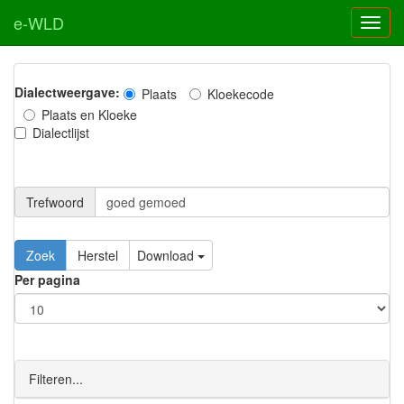
e-WLD
Dialectweergave:
Plaats
Kloekecode
Plaats en Kloeke
Dialectlijst
Trefwoord
Download
Per pagina
Filteren...