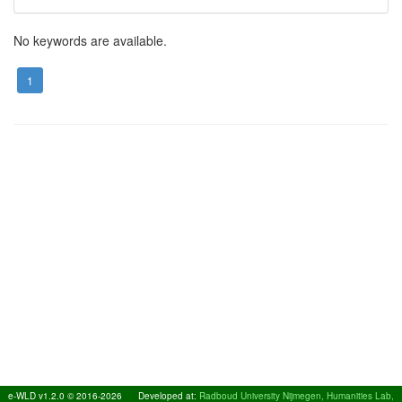
No keywords are available.
1
e-WLD v1.2.0 © 2016-2026
Developed at:
Radboud University Nijmegen, Humanities Lab,