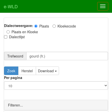
e-WLD
Dialectweergave:
Plaats
Kloekecode
Plaats en Kloeke
Dialectlijst
Trefwoord
Download
Per pagina
Filteren...