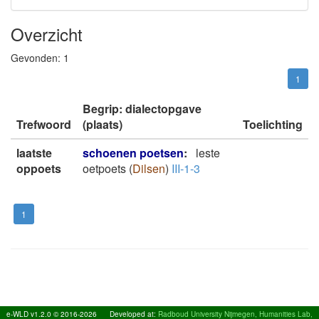
Overzicht
Gevonden:
1
1
Begrip: dialectopgave
Trefwoord
(plaats)
Toelichting
laatste
schoenen poetsen
:
leste
oppoets
oetpoets
(
Dilsen
)
III-1-3
1
e-WLD v1.2.0 © 2016-2026
Developed at:
Radboud University Nijmegen, Humanities Lab,