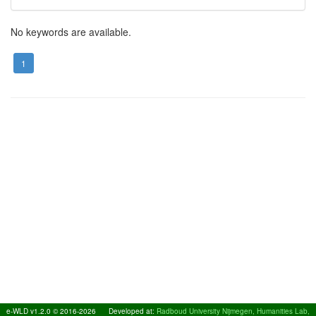
No keywords are available.
1
e-WLD v1.2.0 © 2016-2026
Developed at:
Radboud University Nijmegen, Humanities Lab,