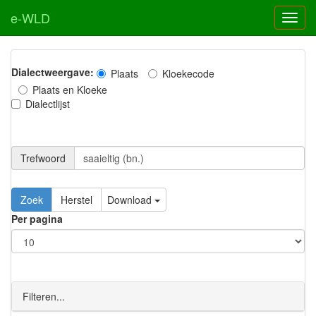
e-WLD
Dialectweergave:
Plaats
Kloekecode
Plaats en Kloeke
Dialectlijst
Trefwoord
Download
Per pagina
Filteren...