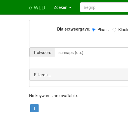
e-WLD
Zoeken
Dialectweergave:
Plaats
Kloe
Trefwoord
Filteren...
No keywords are available.
1