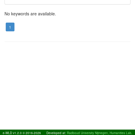
No keywords are available.
1
e-WLD v1.2.0 © 2016-2026
Developed at:
Radboud University Nijmegen, Humanities Lab,