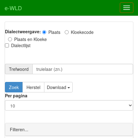
e-WLD
Dialectweergave:
Plaats
Kloekecode
Plaats en Kloeke
Dialectlijst
Trefwoord
Download
Per pagina
Filteren...