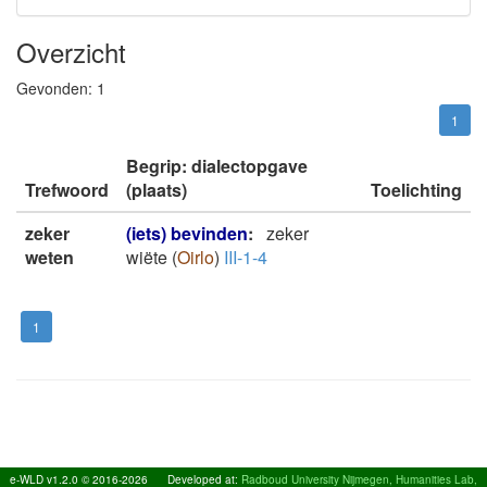
Overzicht
Gevonden:
1
1
Begrip: dialectopgave
Trefwoord
(plaats)
Toelichting
zeker
(iets) bevinden
:
zeker
weten
wiëte
(
Oirlo
)
III-1-4
1
e-WLD v1.2.0 © 2016-2026
Developed at:
Radboud University Nijmegen, Humanities Lab,