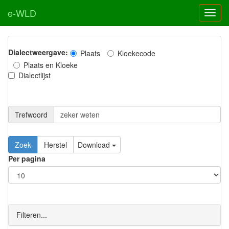
e-WLD
Dialectweergave:
Plaats
Kloekecode
Plaats en Kloeke
Dialectlijst
Trefwoord
Download
Per pagina
Filteren...