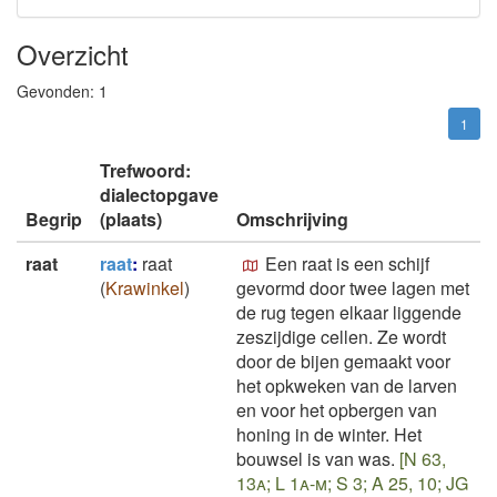
Overzicht
Gevonden:
1
1
Trefwoord:
dialectopgave
Begrip
(plaats)
Omschrijving
raat
raat
:
raat
Een raat is een schijf
(
Krawinkel
)
gevormd door twee lagen met
de rug tegen elkaar liggende
zeszijdige cellen. Ze wordt
door de bijen gemaakt voor
het opkweken van de larven
en voor het opbergen van
honing in de winter. Het
bouwsel is van was.
[N 63,
13a; L 1a-m; S 3; A 25, 10; JG