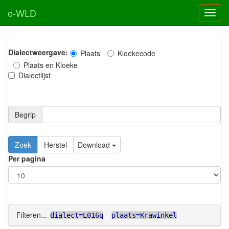
e-WLD
Dialectweergave:
Plaats
Kloekecode
Plaats en Kloeke
Dialectlijst
Begrip
Zoek
Herstel
Download
Per pagina
Filteren...
dialect=L016q
plaats=Krawinkel