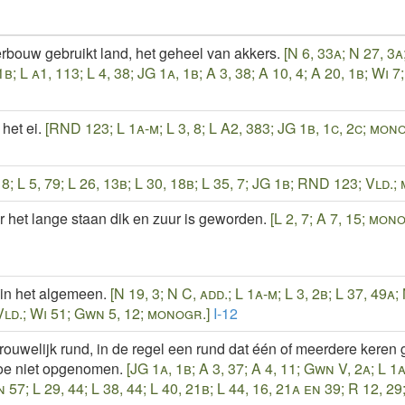
rbouw gebruikt land, het geheel van akkers.
[N 6, 33a; N 27, 3a
1b; L a1, 113; L 4, 38; JG 1a, 1b; A 3, 38; A 10, 4; A 20, 1b; Wi
het ei.
[RND 123; L 1a-m; L 3, 8; L A2, 383; JG 1b, 1c, 2c; mon
 8; L 5, 79; L 26, 13b; L 30, 18b; L 35, 7; JG 1b; RND 123; Vld.
r het lange staan dik en zuur is geworden.
[L 2, 7; A 7, 15; mon
in het algemeen.
[N 19, 3; N C, add.; L 1a-m; L 3, 2b; L 37, 49a;
ld.; Wi 51; Gwn 5, 12; monogr.]
I-12
ouwelijk rund, in de regel een rund dat één of meerdere keren ge
oe niet opgenomen.
[JG 1a, 1b; A 3, 37; A 4, 11; Gwn V, 2a; L 1a-
n 57; L 29, 44; L 38, 44; L 40, 21b; L 44, 16, 21a en 39; R 12, 29;