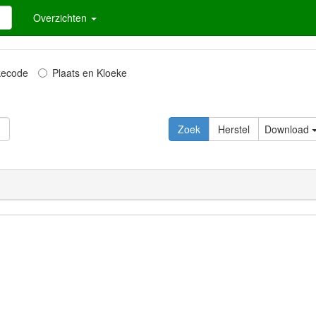
Overzichten
kecode
Plaats en Kloeke
Zoek
Herstel
Download