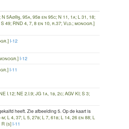
; N 5AøIIŋ, 95a, 95b en 95c; N 11, 1a; L 31, 18;
 7; S 49; RND 4, 7, 8 en 10, r.37; Vld.; monogr.]
ogr.]
I-12
; monogr.]
I-12
ogr.]
I-11
 NE I.12; NE 2.I.9; JG 1a, 1b, 2c; AGV KI; S 3;
kalfd heeft. Zie afbeelding 5. Op de kaart is
m; L 4, 37; L 5, 27b; L 7, 61b; L 14, 26 en 88; L
 R (s]
I-11