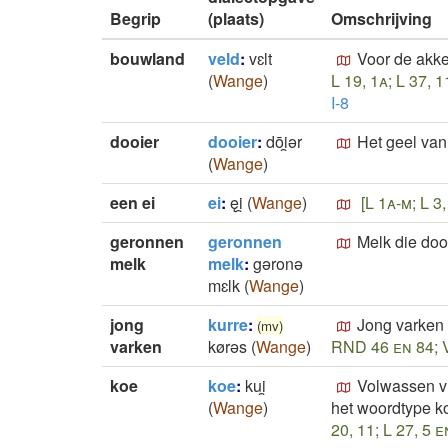
Begrip
(plaats)
Omschrijving
bouwland
veld
:
vɛlt
Voor de akke
(
Wange
)
L 19, 1a; L 37, 1
I-8
dooier
dooier
:
dōi̯ǝr
Het geel van 
(
Wange
)
een ei
ei
:
ęi̯
(
Wange
)
[L 1a-m; L 3,
geronnen
geronnen
Melk die doo
melk
melk
:
gǝronǝ
mɛlk
(
Wange
)
jong
kurre
:
Jong varken 
(mv)
varken
kørǝs
(
Wange
)
RND 46 en 84; V
koe
koe
:
kui̯
Volwassen vr
(
Wange
)
het woordtype k
20, 11; L 27, 5 e