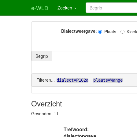
e-WLD
Zoeken
Dialectweergave:
Plaats
Kloe
Begrip
Filteren...
dialect=P162a
plaats=Wange
Overzicht
Gevonden:
11
Trefwoord:
dialectopgave