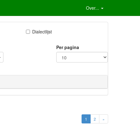
Over...
Dialectlijst
Per pagina
1
2
»