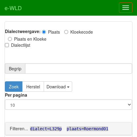
e-WLD
Dialectweergave:
Plaats
Kloekecode
Plaats en Kloeke
Dialectlijst
Begrip
Zoek
Herstel
Download
Per pagina
Filteren...
dialect=L329p
plaats=Roermond01