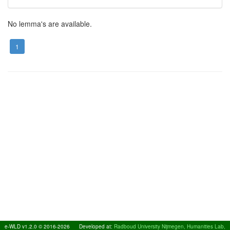
No lemma's are available.
1
e-WLD v1.2.0 © 2016-2026
Developed at:
Radboud University Nijmegen, Humanities Lab,