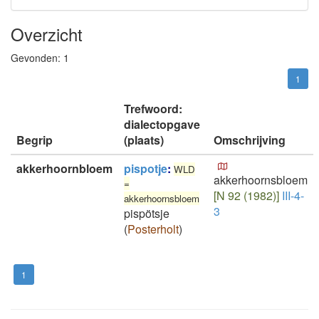
Overzicht
Gevonden:
1
1
Trefwoord:
dialectopgave
Begrip
(plaats)
Omschrijving
akkerhoornbloem
pispotje
:
WLD
akkerhoornsbloem
=
[N 92 (1982)]
III-4-
akkerhoornsbloem
3
pispötsje
(
Posterholt
)
1