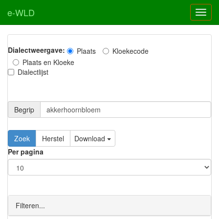
e-WLD
Dialectweergave:
Plaats
Kloekecode
Plaats en Kloeke
Dialectlijst
Begrip
Zoek
Herstel
Download
Per pagina
Filteren...