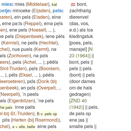
,
mies
:
mies
(
Middelaar
)
,
bont,
kat
oetje
:
minoeke
(
Eijsden
)
,
pels
:
zachtharig
haren
)
,
ein pels
(
Eisden
)
,
eine
dierenvel
,
eine pə:ls
(
Reppel
)
,
einə peͅls
(das, vos,
men
)
,
ene pels
(
Hoeselt
,
...
)
,
e.d.) als los
ne pels
(
Diepenbeek
)
,
iene pèls
kledingstuk
(
Kerniel
)
,
ne peils
(
Hechtel
)
,
[poes, pels,
chel
)
,
nue puels
(
Kermt
)
,
nə
mansjel]
[N
əls
(
Zonhoven
)
,
nə pɛls
23 (1964)]
||
eers
)
,
pels
(
Achel
,
...
)
,
pēēls
bont, pels
||
Sint-Truiden
)
,
peͅls
(
Boorsem
,
pels
||
pels
,
...
)
,
péls
(
Eksel
,
...
)
,
pééls
(bont)
||
pels
eeroeteren
)
,
pɛls
(
Donk (bij
(door dames
penbeek
)
,
ən pɛls
(
Overpelt
,
...
om de hals
(
Neerpelt
)
,
’n peels
gedragen)
pəls
(
Eigenbilzen
)
,
’ne pels
[ZND 40
inne pails
(1942)]
||
pels,
che paix
l-bij-St.-Truiden
)
,
de pels op
B.v. pels op
pils
(
Herten (bij Roermond)
)
,
ene jas
||
chel
)
,
eine pels
smalle pels
||
e = elle, belle