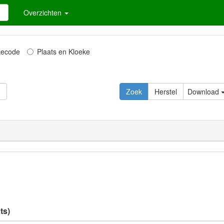
Overzichten
kecode
Plaats en Kloeke
Zoek
Herstel
Download
ts)