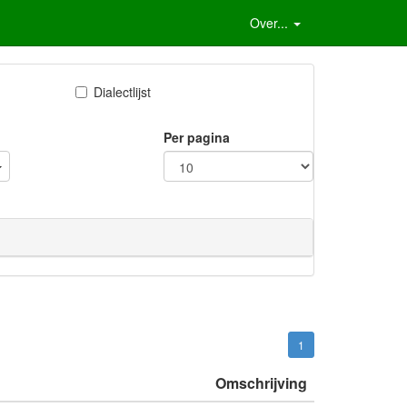
Over...
Dialectlijst
Per pagina
1
Omschrijving