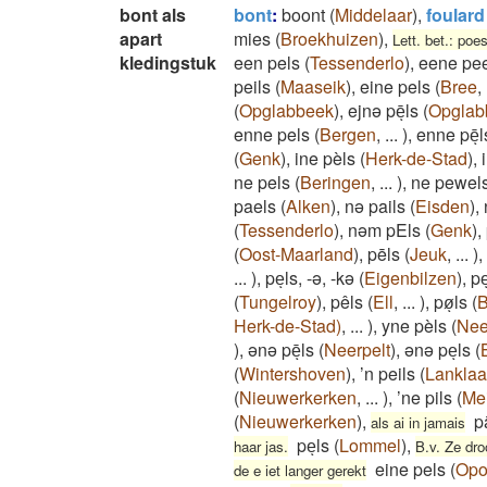
bont als
bont
:
boont
(
Middelaar
)
,
foulard 
apart
mies
(
Broekhuizen
)
,
Lett. bet.: poe
kledingstuk
een pels
(
Tessenderlo
)
,
eene pe
peils
(
Maaseik
)
,
eine pels
(
Bree
,
(
Opglabbeek
)
,
ejnə pēͅls
(
Opglab
enne pels
(
Bergen
,
...
)
,
enne pēͅl
(
Genk
)
,
ine pèls
(
Herk-de-Stad
)
,
ne pels
(
Beringen
,
...
)
,
ne pewel
paels
(
Alken
)
,
nə pails
(
Eisden
)
,
(
Tessenderlo
)
,
nəm pEls
(
Genk
)
,
(
Oost-Maarland
)
,
pēls
(
Jeuk
,
...
)
,
...
)
,
peͅls, -ə, -kə
(
Eigenbilzen
)
,
pe
(
Tungelroy
)
,
pêls
(
Ell
,
...
)
,
pøͅls
(
B
Herk-de-Stad)
,
...
)
,
yne pèls
(
Nee
)
,
ənə pēͅls
(
Neerpelt
)
,
ənə peͅls
(
(
Wintershoven
)
,
’n peils
(
Lanklaa
(
Nieuwerkerken
,
...
)
,
’ne pils
(
Mei
(
Nieuwerkerken
)
,
pa
als ai in jamais
peͅls
(
Lommel
)
,
haar jas.
B.v. Ze dro
eine pels
(
Opo
de e iet langer gerekt