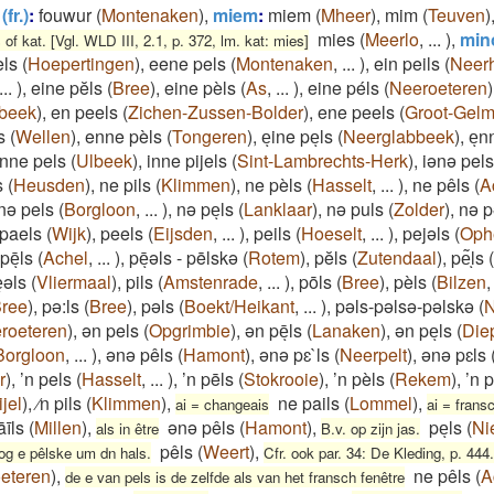
(fr.)
:
fouwur
(
Montenaken
)
,
miem
:
miem
(
Mheer
)
,
mim
(
Teuven
)
mies
(
Meerlo
,
...
)
,
min
s of kat. [Vgl. WLD III, 2.1, p. 372, lm. kat: mies]
els
(
Hoepertingen
)
,
eene pels
(
Montenaken
,
...
)
,
ein peils
(
Neer
...
)
,
eine pĕls
(
Bree
)
,
eine pèls
(
As
,
...
)
,
eine péls
(
Neeroeteren
)
beek
)
,
en peels
(
Zichen-Zussen-Bolder
)
,
ene peels
(
Groot-Gel
s
(
Wellen
)
,
enne pèls
(
Tongeren
)
,
eͅine peͅls
(
Neerglabbeek
)
,
eͅn
inne pels
(
Ulbeek
)
,
inne pijels
(
Sint-Lambrechts-Herk
)
,
iənə pels
s
(
Heusden
)
,
ne pils
(
Klimmen
)
,
ne pèls
(
Hasselt
,
...
)
,
ne pêls
(
A
nə pels
(
Borgloon
,
...
)
,
nə peͅls
(
Lanklaar
)
,
nə puls
(
Zolder
)
,
nə p
paels
(
Wijk
)
,
peels
(
Eijsden
,
...
)
,
peils
(
Hoeselt
,
...
)
,
pejəls
(
Oph
pēͅls
(
Achel
,
...
)
,
pēͅəls - pēlskə
(
Rotem
)
,
pĕls
(
Zutendaal
)
,
pe͂ͅls
(
ͅəls
(
Vliermaal
)
,
pils
(
Amstenrade
,
...
)
,
pōls
(
Bree
)
,
pèls
(
Bilzen
ree
)
,
pə:ls
(
Bree
)
,
pəls
(
Boekt/Heikant
,
...
)
,
pəls-pəlsə-pəlskə
(
N
roeteren
)
,
ən pels
(
Opgrimbie
)
,
ən pēͅls
(
Lanaken
)
,
ən peͅls
(
Die
Borgloon
,
...
)
,
ənə pêls
(
Hamont
)
,
ənə pɛ`ls
(
Neerpelt
)
,
ənə pɛls
r
)
,
’n pels
(
Hasselt
,
...
)
,
’n pēls
(
Stokrooie
)
,
’n pèls
(
Rekem
)
,
’n 
jel
)
,
⁄n pils
(
Klimmen
)
,
ne pails
(
Lommel
)
,
ai = changeais
ai = frans
̄īls
(
Millen
)
,
ənə pêls
(
Hamont
)
,
peͅls
(
Nie
als in être
B.v. op zijn jas.
pêls
(
Weert
)
,
og e pêlske um dn hals.
Cfr. ook par. 34: De Kleding, p. 444.
eteren
)
,
ne pêls
(
A
de e van pels is de zelfde als van het fransch fenêtre