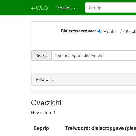
e-WLD
Zoeken
Dialectweergave:
Plaats
Kloe
Begrip
Filteren...
Overzicht
Gevonden:
1
Begrip
Trefwoord: dialectopgave (plaa